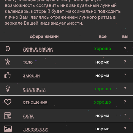
возможность составить индивидуальный лунный
календарь, который будет максимально подходить
лично Вам, являясь отражением лунного ритма в
зеркале Вашей индивидуальности.
сфера жизни
все
вы
день в целом
хорошо
?
тело
норма
?
эмоции
норма
?
интеллект
хорошо
?
отношения
хорошо
?
дела
норма
?
творчество
норма
?