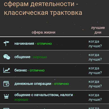
сферам деятельности -
классическая трактовка
лучшие
сфера жизни
дни
когда
начинания
- отлично
лучше?
когда
общение
- хорошо
лучше?
когда
бизнес
- отлично
лучше?
когда
денежные операции
- отлично
лучше?
общение с начальством, налоги
-
когда
хорошо
лучше?
когда