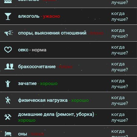
лучше?
когда
алкоголь
- ужасно
лучше?
когда
споры, выяснения отношений
- плохо
лучше?
когда
секс
- норма
лучше?
когда
бракосочетание
- плохо
лучше?
когда
зачатие
- хорошо
лучше?
когда
физическая нагрузка
- хорошо
лучше?
домашние дела (ремонт, уборка)
-
когда
хорошо
лучше?
когда
сны
- плохо
лучше?