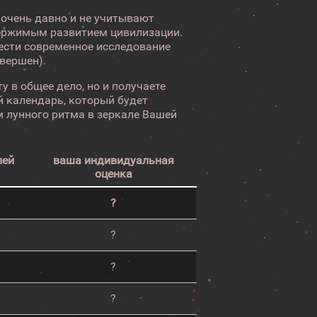
 очень давно и не учитывают
ержимым развитием цивилизации.
вести современное исследование
авершен).
у в общее дело, но и получаете
 календарь, который будет
 лунного ритма в зеркале Вашей
лей
ваша индивидуальная
оценка
?
?
?
?