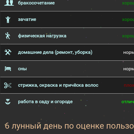
бракосочетание
хоро
зачатие
хоро
физическая нагрузка
хоро
домашние дела (ремонт, уборка)
нор
сны
нор
стрижка, окраска и причёска волос
пло
работа в саду и огороде
отли
6 лунный день по оценке пользо