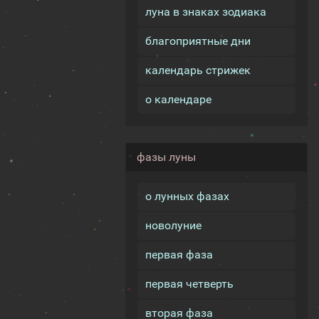
луна в знаках зодиака
благоприятные дни
календарь стрижек
о календаре
фазы луны
о лунных фазах
новолуние
первая фаза
первая четверть
вторая фаза