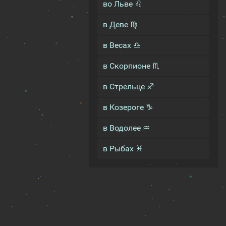
во Льве ♌
в Деве ♍
в Весах ♎
в Скорпионе ♏
в Стрельце ♐
в Козероге ♑
в Водолее ♒
в Рыбах ♓