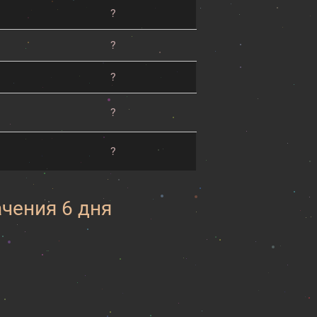
?
?
?
?
?
ачения 6 дня