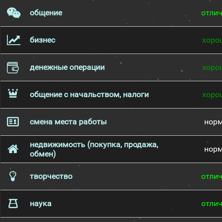
общение
отли
бизнес
хоро
денежные операции
хоро
общение с начальством, налоги
хоро
смена места работы
нор
недвижимость (покупка, продажа,
нор
обмен)
творчество
отли
наука
отли