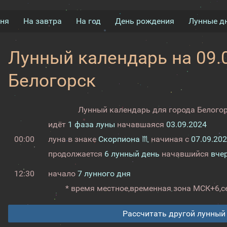
дня
На завтра
На год
День рождения
Лунные д
Лунный календарь на 09.0
Белогорск
Лунный календарь для города Белогор
идёт
1 фаза луны
начавшаяся
03.09.2024
00:00
луна в знаке
Скорпиона ♏
начиная с
07.09.20
продолжается
6 лунный день
начавшийся
вче
12:30
начало
7 лунного дня
* время местное,
временная зона МСК+6,
с
Рассчитать другой лунный