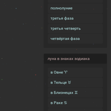
полнолуние
третья фаза
третья четверть
четвёртая фаза
луна в знаках зодиака
в Овне ♈
в Тельце ♉
в Близнецах ♊
в Раке ♋