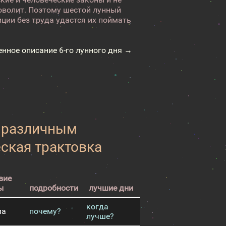
аговолит. Поэтому шестой лунный
ции без труда удастся их поймать
енное описание 6-го лунного дня →
к различным
еская трактовка
вие
ы
подробности
лучшие дни
когда
ма
почему?
лучше?