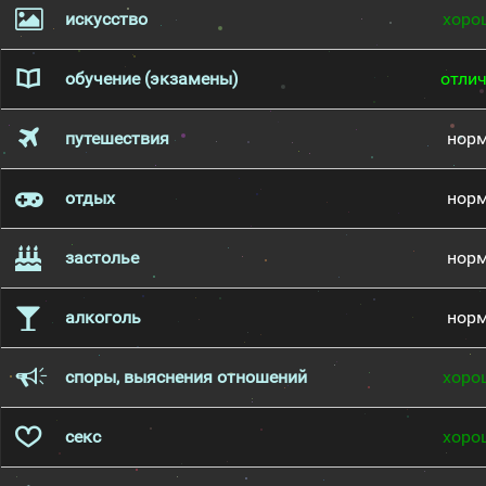
искусство
хоро
обучение (экзамены)
отли
путешествия
нор
отдых
нор
застолье
нор
алкоголь
нор
споры, выяснения отношений
хоро
секс
хоро