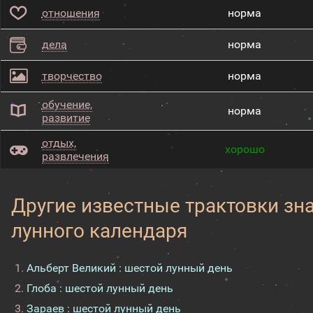
отношения
норма
дела
норма
творчество
норма
обучение,
норма
развитие
отдых,
хорошо
развлечения
Другие известные трактовки зн
лунного календаря
Альберт Великий : шестой лунный день
Глоба : шестой лунный день
Зараев : шестой лунный день