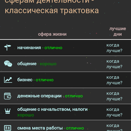
классическая трактовка
лучшие
сфера жизни
дни
когда
начинания
- отлично
лучше?
когда
общение
- хорошо
лучше?
когда
бизнес
- отлично
лучше?
когда
денежные операции
- отлично
лучше?
общение с начальством, налоги
-
когда
хорошо
лучше?
когда
смена места работы
- отлично
лучше?