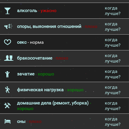
когда
алкоголь
- ужасно
лучше?
когда
споры, выяснения отношений
- плохо
лучше?
когда
секс
- норма
лучше?
когда
бракосочетание
- плохо
лучше?
когда
зачатие
- хорошо
лучше?
когда
физическая нагрузка
- хорошо
лучше?
домашние дела (ремонт, уборка)
-
когда
хорошо
лучше?
когда
сны
- плохо
лучше?