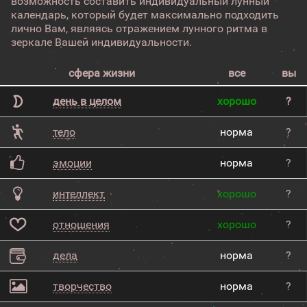
возможность составить индивидуальный лунный
календарь, который будет максимально подходить
лично Вам, являясь отражением лунного ритма в
зеркале Вашей индивидуальности.
сфера жизни
все
вы
день в целом
хорошо
?
тело
норма
?
эмоции
норма
?
интеллект
хорошо
?
отношения
хорошо
?
дела
норма
?
творчество
норма
?