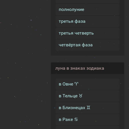
полнолуние
третья фаза
третья четверть
четвёртая фаза
луна в знаках зодиака
в Овне ♈
в Тельце ♉
в Близнецах ♊
в Раке ♋