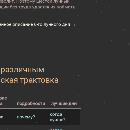
аговолит. Поэтому шестой лунный
ции без труда удастся их поймать
енное описание 6-го лунного дня →
к различным
еская трактовка
вие
ы
подробности
лучшие дни
когда
ма
почему?
лучше?