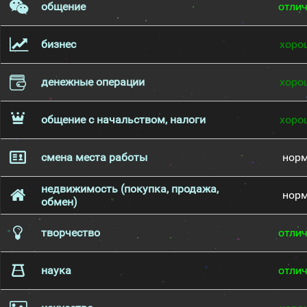
общение
отли
бизнес
хоро
денежные операции
хоро
общение с начальством, налоги
хоро
смена места работы
нор
недвижимость (покупка, продажа,
нор
обмен)
творчество
отли
наука
отли