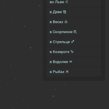
во Льве ♌
в Деве ♍
в Весах ♎
в Скорпионе ♏
в Стрельце ♐
в Козероге ♑
в Водолее ♒
в Рыбах ♓