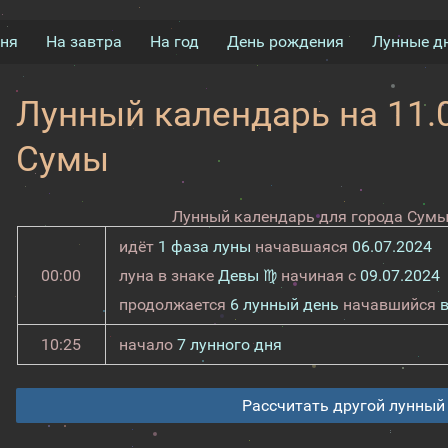
дня
На завтра
На год
День рождения
Лунные д
Лунный календарь на 11.0
Сумы
Лунный календарь для города Сумы 
идёт
1 фаза луны
начавшаяся
06.07.2024
00:00
луна в знаке
Девы ♍
начиная с
09.07.2024
продолжается
6 лунный день
начавшийся
10:25
начало
7 лунного дня
Рассчитать другой лунный