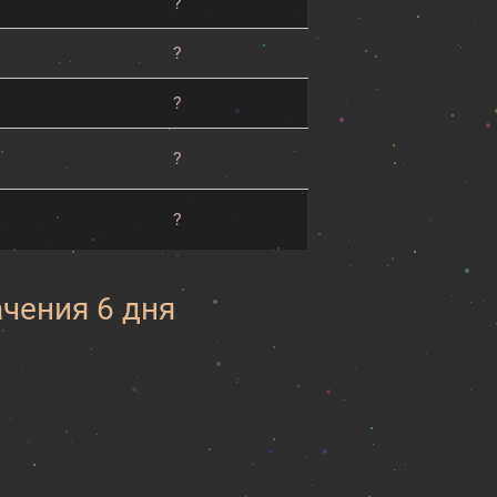
?
?
?
?
?
ачения 6 дня