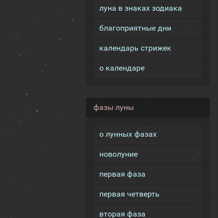
луна в знаках зодиака
благоприятные дни
календарь стрижек
о календаре
фазы луны
о лунных фазах
новолуние
первая фаза
первая четверть
вторая фаза