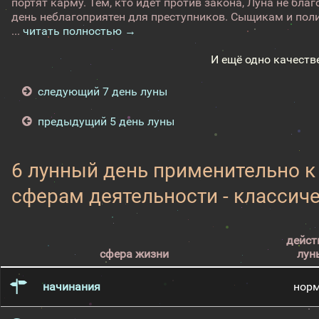
портят карму. Тем, кто идет против закона, Луна не бл
день неблагоприятен для преступников. Сыщикам и поли
...
читать полностью →
И ещё одно качеств
следующий 7 день луны
предыдущий 5 день луны
6 лунный день применительно 
сферам деятельности - классич
дейст
сфера жизни
лун
начинания
нор