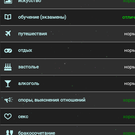
искусство
хоро
обучение (экзамены)
отли
путешествия
нор
отдых
нор
застолье
нор
алкоголь
нор
споры, выяснения отношений
хоро
секс
хоро
бракосочетание
хоро