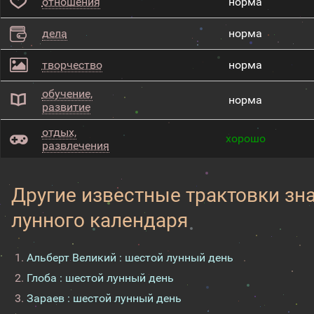
отношения
норма
дела
норма
творчество
норма
обучение,
норма
развитие
отдых,
хорошо
развлечения
Другие известные трактовки зн
лунного календаря
Альберт Великий : шестой лунный день
Глоба : шестой лунный день
Зараев : шестой лунный день