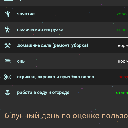
зачатие
хоро
физическая нагрузка
хоро
домашние дела (ремонт, уборка)
нор
сны
нор
стрижка, окраска и причёска волос
пло
работа в саду и огороде
отли
6 лунный день по оценке пользо