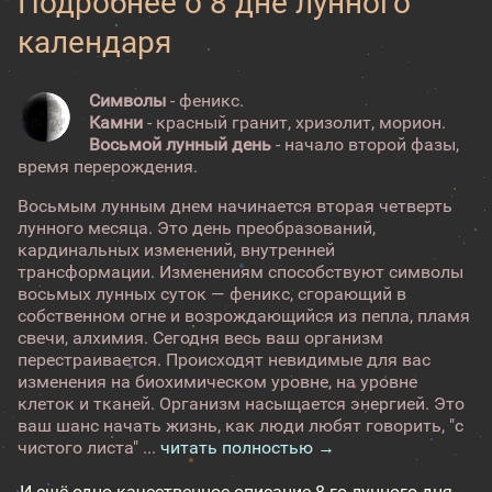
Подробнее о 8 дне лунного
календаря
Символы
- феникс.
Камни
- красный гранит, хризолит, морион.
Восьмой лунный день
- начало второй фазы,
время перерождения.
Восьмым лунным днем начинается вторая четверть
лунного месяца. Это день преобразований,
кардинальных изменений, внутренней
трансформации. Изменениям способствуют символы
восьмых лунных суток — феникс, сгорающий в
собственном огне и возрождающийся из пепла, пламя
свечи, алхимия. Сегодня весь ваш организм
перестраивается. Происходят невидимые для вас
изменения на биохимическом уровне, на уровне
клеток и тканей. Организм насыщается энергией. Это
ваш шанс начать жизнь, как люди любят говорить, "с
чистого листа" ...
читать полностью →
И ещё одно качественное описание 8-го лунного дня →