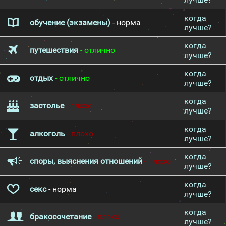
когда
обучение (экзамены)
- норма
лучше?
когда
путешествия
- отлично
лучше?
когда
отдых
- отлично
лучше?
когда
застолье
- плохо
лучше?
когда
алкоголь
- плохо
лучше?
когда
споры, выяснения отношений
- плохо
лучше?
когда
секс
- норма
лучше?
когда
бракосочетание
- плохо
лучше?