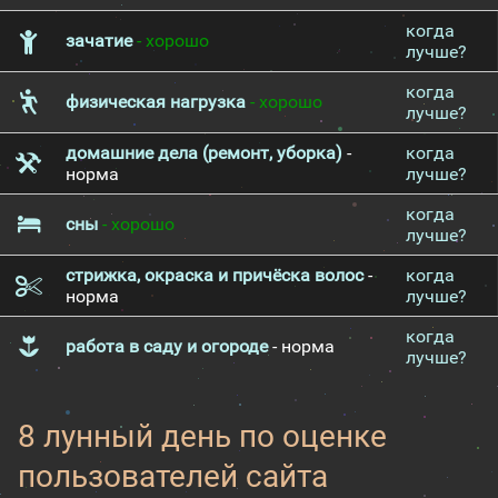
когда
зачатие
- хорошо
лучше?
когда
физическая нагрузка
- хорошо
лучше?
домашние дела (ремонт, уборка)
-
когда
норма
лучше?
когда
сны
- хорошо
лучше?
стрижка, окраска и причёска волос
-
когда
норма
лучше?
когда
работа в саду и огороде
- норма
лучше?
8 лунный день по оценке
пользователей сайта