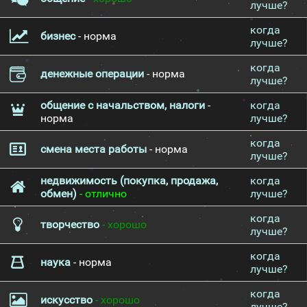
лучше?
когда
бизнес
- норма
лучше?
когда
денежные операции
- норма
лучше?
общение с начальством, налоги
-
когда
норма
лучше?
когда
смена места работы
- норма
лучше?
недвижимость (покупка, продажа,
когда
обмен)
- отлично
лучше?
когда
творчество
- хорошо
лучше?
когда
наука
- норма
лучше?
когда
искусство
- хорошо
лучше?