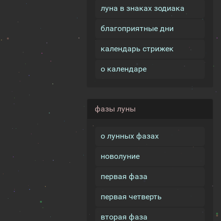
луна в знаках зодиака
благоприятные дни
календарь стрижек
о календаре
фазы луны
о лунных фазах
новолуние
первая фаза
первая четверть
вторая фаза