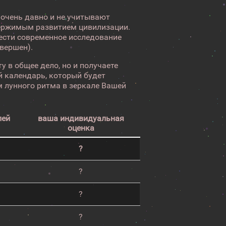
 очень давно и не учитывают
ержимым развитием цивилизации.
вести современное исследование
авершен).
у в общее дело, но и получаете
 календарь, который будет
 лунного ритма в зеркале Вашей
лей
ваша индивидуальная
оценка
?
?
?
?