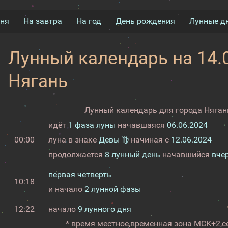
дня
На завтра
На год
День рождения
Лунные д
Лунный календарь на 14.0
Нягань
Лунный календарь для города Нягань
идёт
1 фаза луны
начавшаяся
06.06.2024
00:00
луна в знаке
Девы ♍
начиная с
12.06.2024
продолжается
8 лунный день
начавшийся
вче
первая четверть
10:18
и начало
2 лунной фазы
12:22
начало
9 лунного дня
* время местное,
временная зона МСК+2,
с