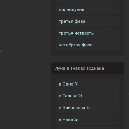
полнолуние
третья фаза
третья четверть
четвёртая фаза
луна в знаках зодиака
в Овне ♈
в Тельце ♉
в Близнецах ♊
в Раке ♋