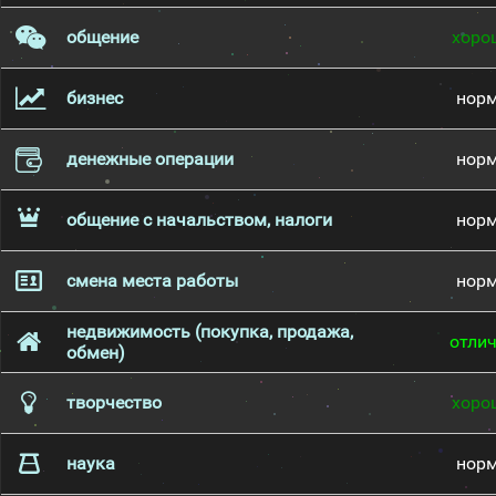
общение
хоро
бизнес
нор
денежные операции
нор
общение с начальством, налоги
нор
смена места работы
нор
недвижимость (покупка, продажа,
отли
обмен)
творчество
хоро
наука
нор