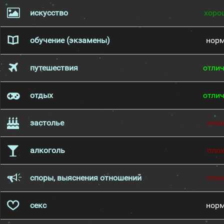
искусство
хоро
обучение (экзамены)
нор
путешествия
отли
отдых
отли
застолье
пло
алкоголь
пло
споры, выяснения отношений
пло
секс
нор