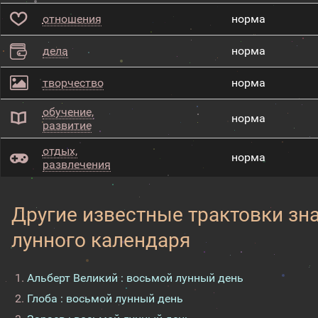
отношения
норма
дела
норма
творчество
норма
обучение,
норма
развитие
отдых,
норма
развлечения
Другие известные трактовки зн
лунного календаря
Альберт Великий : восьмой лунный день
Глоба : восьмой лунный день