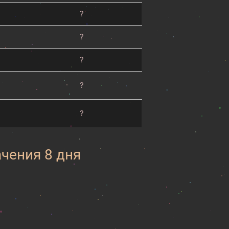
?
?
?
?
?
ачения 8 дня