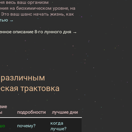
ня весь ваш организм
ния на биохимическом уровне, на
 Это ваш шанс начать жизнь, как
стью →
енное описание 8-го лунного дня →
к различным
еская трактовка
вие
ы
подробности
лучшие дни
когда
шо
почему?
лучше?