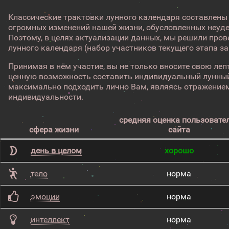
Классические трактовки лунного календаря составлены
огромных изменений нашей жизни, обусловленных неуд
Поэтому, в целях актуализации данных, мы решили про
лунного календаря (набор участников текущего этапа з
Принимая в нём участие, вы не только вносите свою лепт
ценную возможность составить индивидуальный лунный
максимально подходить лично Вам, являясь отражением
индивидуальности.
средняя оценка пользовате
сфера жизни
сайта
день в целом
хорошо
тело
норма
эмоции
норма
интеллект
норма