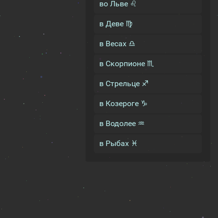
во Льве ♌
в Деве ♍
в Весах ♎
в Скорпионе ♏
в Стрельце ♐
в Козероге ♑
в Водолее ♒
в Рыбах ♓