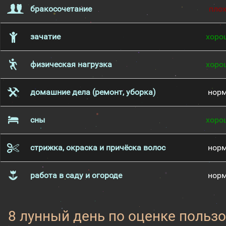
бракосочетание
пло
зачатие
хоро
физическая нагрузка
хоро
домашние дела (ремонт, уборка)
нор
сны
хоро
стрижка, окраска и причёска волос
нор
работа в саду и огороде
нор
8 лунный день по оценке пользо