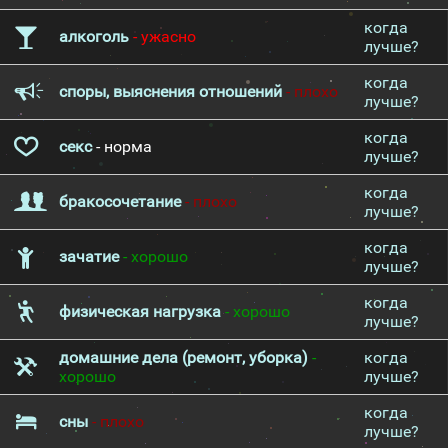
когда
алкоголь
- ужасно
лучше?
когда
споры, выяснения отношений
- плохо
лучше?
когда
секс
- норма
лучше?
когда
бракосочетание
- плохо
лучше?
когда
зачатие
- хорошо
лучше?
когда
физическая нагрузка
- хорошо
лучше?
домашние дела (ремонт, уборка)
-
когда
хорошо
лучше?
когда
сны
- плохо
лучше?