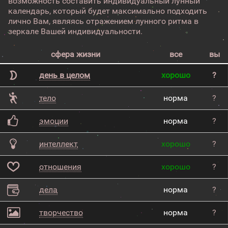
возможность составить индивидуальный лунный
календарь, который будет максимально подходить
лично Вам, являясь отражением лунного ритма в
зеркале Вашей индивидуальности.
сфера жизни
все
вы
день в целом
хорошо
?
тело
норма
?
эмоции
норма
?
интеллект
хорошо
?
отношения
хорошо
?
дела
норма
?
творчество
норма
?