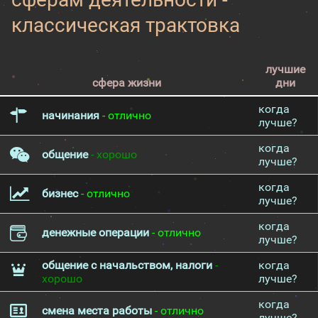
классическая трактовка
лучшие
сфера жизни
дни
когда
начинания
- отлично
лучше?
когда
общение
- хорошо
лучше?
когда
бизнес
- отлично
лучше?
когда
денежные операции
- отлично
лучше?
общение с начальством, налоги
-
когда
хорошо
лучше?
когда
смена места работы
- отлично
лучше?