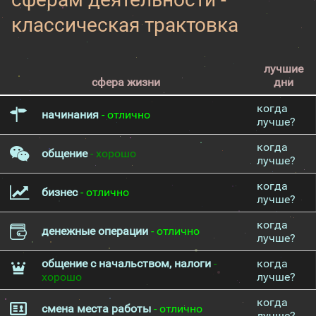
классическая трактовка
лучшие
сфера жизни
дни
когда
начинания
- отлично
лучше?
когда
общение
- хорошо
лучше?
когда
бизнес
- отлично
лучше?
когда
денежные операции
- отлично
лучше?
общение с начальством, налоги
-
когда
хорошо
лучше?
когда
смена места работы
- отлично
лучше?