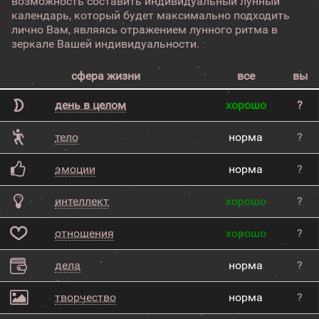
возможность составить индивидуальный лунный
календарь, который будет максимально подходить
лично Вам, являясь отражением лунного ритма в
зеркале Вашей индивидуальности.
сфера жизни
все
вы
день в целом
хорошо
?
тело
норма
?
эмоции
норма
?
интеллект
хорошо
?
отношения
хорошо
?
дела
норма
?
творчество
норма
?