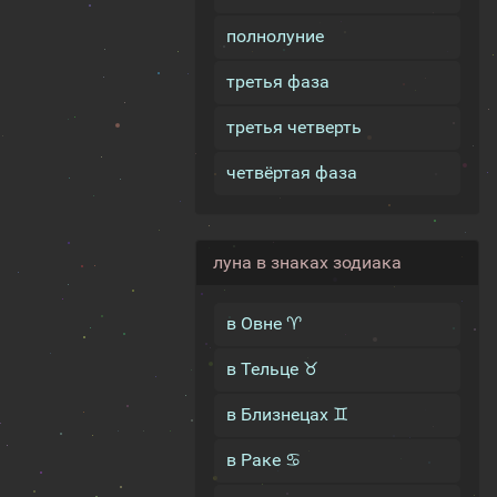
полнолуние
третья фаза
третья четверть
четвёртая фаза
луна в знаках зодиака
в Овне ♈
в Тельце ♉
в Близнецах ♊
в Раке ♋