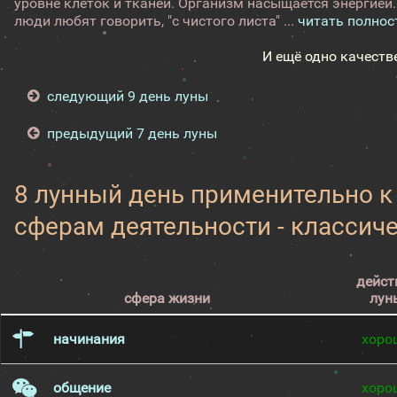
уровне клеток и тканей. Организм насыщается энергией.
люди любят говорить, "с чистого листа" ...
читать полно
И ещё одно качеств
следующий 9 день луны
предыдущий 7 день луны
8 лунный день применительно 
сферам деятельности - классич
дейст
сфера жизни
лун
начинания
хоро
общение
хоро