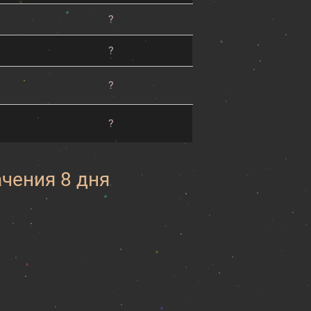
?
?
?
?
ачения 8 дня