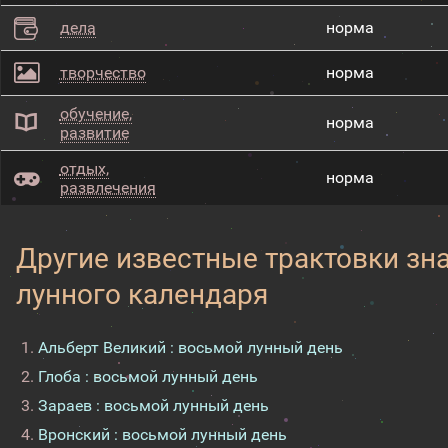
дела
норма
творчество
норма
обучение,
норма
развитие
отдых,
норма
развлечения
Другие известные трактовки зн
лунного календаря
Альберт Великий : восьмой лунный день
Глоба : восьмой лунный день
Зараев : восьмой лунный день
Вронский : восьмой лунный день