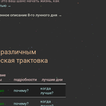
 Это ваш шанс начать жизнь, как
стью →
енное описание 8-го лунного дня →
к различным
еская трактовка
вие
ы
подробности
лучшие дни
когда
шо
почему?
лучше?
когда
шо
почему?
лучше?