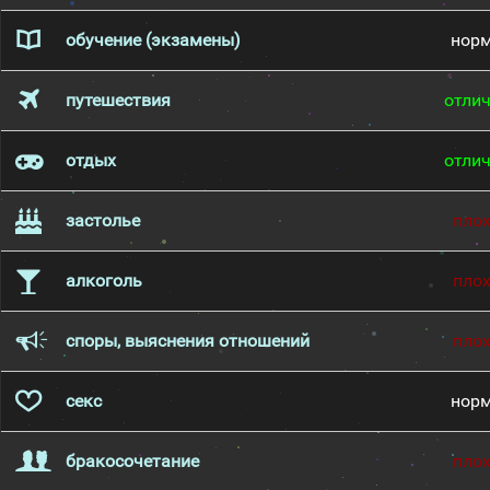
обучение (экзамены)
нор
путешествия
отли
отдых
отли
застолье
пло
алкоголь
пло
споры, выяснения отношений
пло
секс
нор
бракосочетание
пло