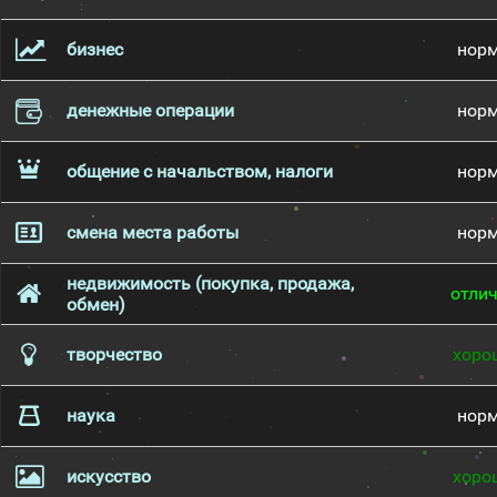
бизнес
нор
денежные операции
нор
общение с начальством, налоги
нор
смена места работы
нор
недвижимость (покупка, продажа,
отли
обмен)
творчество
хоро
наука
нор
искусство
хоро