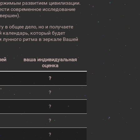
ержимым развитием цивилизации.
вести современное исследование
авершен).
у в общее дело, но и получаете
 календарь, который будет
 лунного ритма в зеркале Вашей
лей
ваша индивидуальная
оценка
?
?
?
?
?