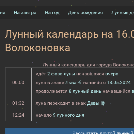
дня
На завтра
На год
День рождения
Лунные д
Лунный календарь на 16.0
Волоконовка
Лунный календарь для города Волоконо
идёт
2 фаза луны
начавшаяся
вчера
00:00
луна в знаке
Льва ♌
начиная с
13.05.2024
продолжается
8 лунный день
начавшийся
01:32
луна переходит в знак
Девы ♍
12:24
начало
9 лунного дня
Рассчитать другой лунный