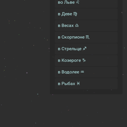
во Льве ♌
в Деве ♍
в Весах ♎
в Скорпионе ♏
в Стрельце ♐
в Козероге ♑
в Водолее ♒
в Рыбах ♓