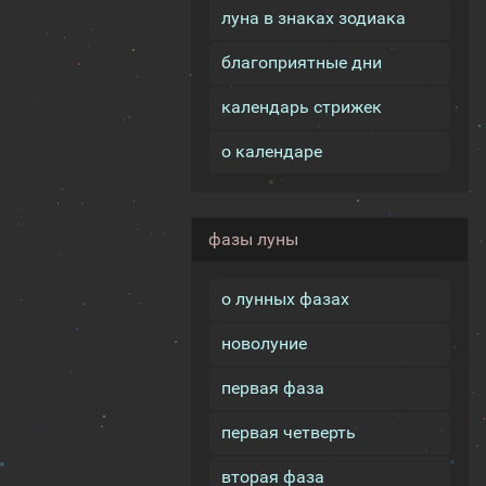
луна в знаках зодиака
благоприятные дни
календарь стрижек
о календаре
фазы луны
о лунных фазах
новолуние
первая фаза
первая четверть
вторая фаза