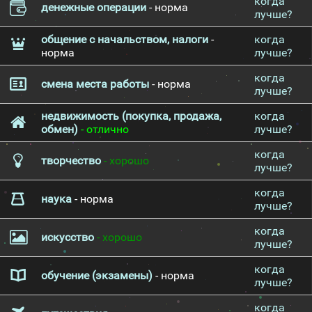
когда
денежные операции
- норма
лучше?
общение с начальством, налоги
-
когда
норма
лучше?
когда
смена места работы
- норма
лучше?
недвижимость (покупка, продажа,
когда
обмен)
- отлично
лучше?
когда
творчество
- хорошо
лучше?
когда
наука
- норма
лучше?
когда
искусство
- хорошо
лучше?
когда
обучение (экзамены)
- норма
лучше?
когда