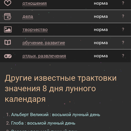
отношения
норма
?
дела
норма
?
творчество
норма
?
обучение, развитие
норма
?
отдых, развлечения
норма
?
Другие известные трактовки
значения 8 дня лунного
календаря
Альберт Великий : восьмой лунный день
Глоба : восьмой лунный день