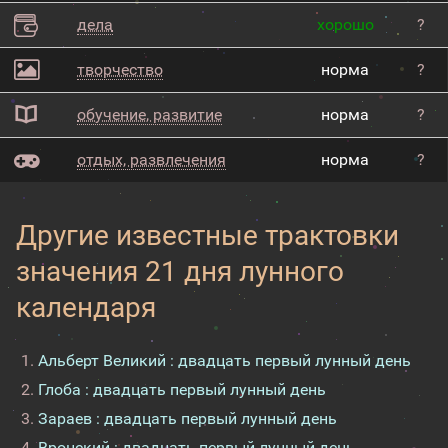
дела
хорошо
?
творчество
норма
?
обучение, развитие
норма
?
отдых, развлечения
норма
?
Другие известные трактовки
значения 21 дня лунного
календаря
Альберт Великий : двадцать первый лунный день
Глоба : двадцать первый лунный день
Зараев : двадцать первый лунный день
Вронский : двадцать первый лунный день