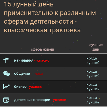
15 лунный день
применительно к различным
сферам деятельности -
классическая трактовка
лучшие
сфера жизни
дни
когда
начинания
- ужасно
лучше?
когда
общение
- плохо
лучше?
когда
бизнес
- ужасно
лучше?
когда
денежные операции
- ужасно
лучше?