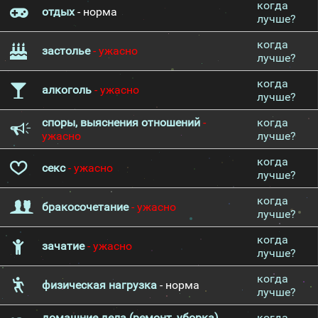
когда
отдых
- норма
лучше?
когда
застолье
- ужасно
лучше?
когда
алкоголь
- ужасно
лучше?
споры, выяснения отношений
-
когда
ужасно
лучше?
когда
секс
- ужасно
лучше?
когда
бракосочетание
- ужасно
лучше?
когда
зачатие
- ужасно
лучше?
когда
физическая нагрузка
- норма
лучше?
домашние дела (ремонт, уборка)
-
когда