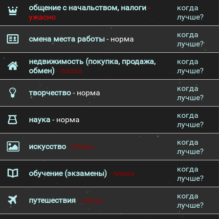
общение с начальством, налоги
-
когда
ужасно
лучше?
когда
смена места работы
- норма
лучше?
недвижимость (покупка, продажа,
когда
обмен)
- плохо
лучше?
когда
творчество
- норма
лучше?
когда
наука
- норма
лучше?
когда
искусство
- плохо
лучше?
когда
обучение (экзамены)
- плохо
лучше?
когда
путешествия
- плохо
лучше?