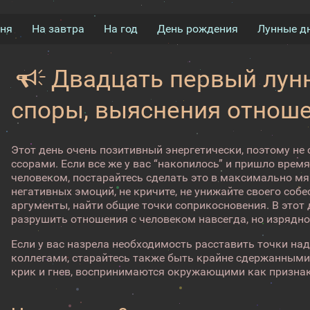
дня
На завтра
На год
День рождения
Лунные д
Двадцать первый лунн
споры, выяснения отнош
Этот день очень позитивный энергетически, поэтому не
ссорами. Если все же у вас “накопилось” и пришло врем
человеком, постарайтесь сделать это в максимально мя
негативных эмоций, не кричите, не унижайте своего собе
аргументы, найти общие точки соприкосновения. В этот 
разрушить отношения с человеком навсегда, но изрядно
Если у вас назрела необходимость расставить точки над 
коллегами, старайтесь также быть крайне сдержанными.
крик и гнев, воспринимаются окружающими как признак 