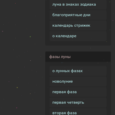
луна в знаках зодиака
благоприятные дни
календарь стрижек
о календаре
фазы луны
о лунных фазах
новолуние
первая фаза
первая четверть
вторая фаза