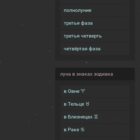
полнолуние
третья фаза
третья четверть
четвёртая фаза
луна в знаках зодиака
в Овне ♈
в Тельце ♉
в Близнецах ♊
в Раке ♋