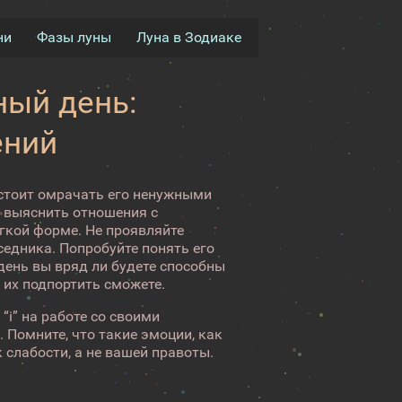
ни
Фазы луны
Луна в Зодиаке
ый день:
ений
 стоит омрачать его ненужными
я выяснить отношения с
гкой форме. Не проявляйте
седника. Попробуйте понять его
день вы вряд ли будете способны
 их подпортить сможете.
“і” на работе со своими
 Помните, что такие эмоции, как
слабости, а не вашей правоты.