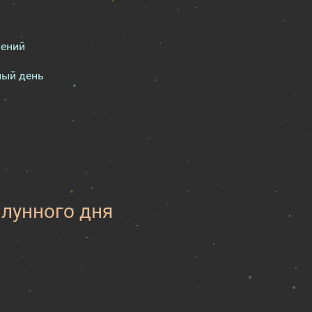
шений
ный день
 лунного дня