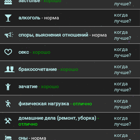
застолье
- хорошо
лучше?
когда
алкоголь
- норма
лучше?
когда
споры, выяснения отношений
- норма
лучше?
когда
секс
- хорошо
лучше?
когда
бракосочетание
- хорошо
лучше?
когда
зачатие
- хорошо
лучше?
когда
физическая нагрузка
- отлично
лучше?
домашние дела (ремонт, уборка)
-
когда
отлично
лучше?
когда
сны
- норма