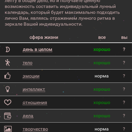
лепту в общее дело, но и получаете ценную
возможность составить индивидуальный лунный
календарь, который будет максимально подходить
лично Вам, являясь отражением лунного ритма в
зеркале Вашей индивидуальности.
сфера жизни
все
вы
день в целом
хорошо
?
тело
хорошо
?
эмоции
норма
?
интеллект
хорошо
?
отношения
хорошо
?
дела
хорошо
?
творчество
норма
?