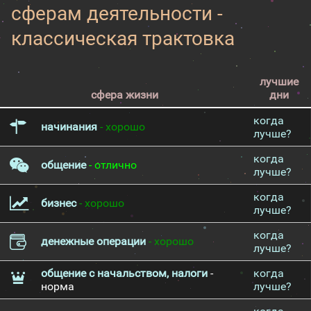
сферам деятельности -
классическая трактовка
лучшие
сфера жизни
дни
когда
начинания
- хорошо
лучше?
когда
общение
- отлично
лучше?
когда
бизнес
- хорошо
лучше?
когда
денежные операции
- хорошо
лучше?
общение с начальством, налоги
-
когда
норма
лучше?