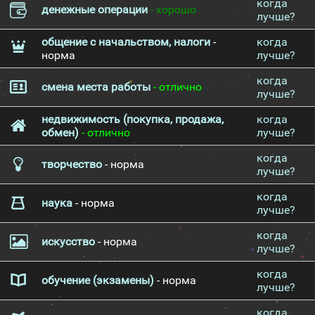
когда
денежные операции
- хорошо
лучше?
общение с начальством, налоги
-
когда
норма
лучше?
когда
смена места работы
- отлично
лучше?
недвижимость (покупка, продажа,
когда
обмен)
- отлично
лучше?
когда
творчество
- норма
лучше?
когда
наука
- норма
лучше?
когда
искусство
- норма
лучше?
когда
обучение (экзамены)
- норма
лучше?
когда