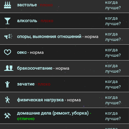
когда
застолье
- плохо
лучше?
когда
алкоголь
- плохо
лучше?
когда
споры, выяснения отношений
- норма
лучше?
когда
секс
- норма
лучше?
когда
бракосочетание
- норма
лучше?
когда
зачатие
- плохо
лучше?
когда
физическая нагрузка
- норма
лучше?
домашние дела (ремонт, уборка)
-
когда
отлично
лучше?
когда