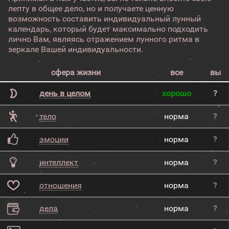
лепту в общее дело, но и получаете ценную
возможность составить индивидуальный лунный
календарь, который будет максимально подходить
лично Вам, являясь отражением лунного ритма в
зеркале Вашей индивидуальности.
сфера жизни
все
вы
день в целом
хорошо
?
тело
норма
?
эмоции
норма
?
интеллект
норма
?
отношения
норма
?
дела
норма
?