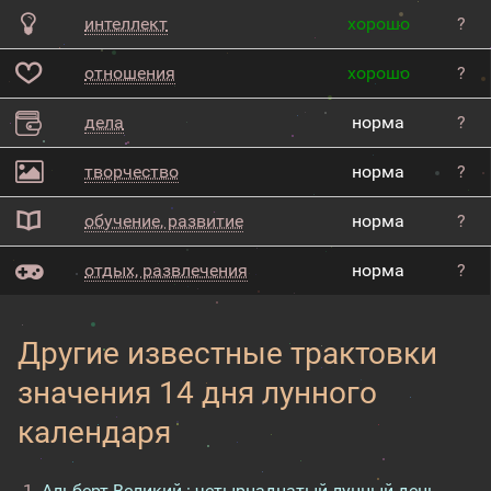
интеллект
хорошо
?
отношения
хорошо
?
дела
норма
?
творчество
норма
?
обучение, развитие
норма
?
отдых, развлечения
норма
?
Другие известные трактовки
значения 14 дня лунного
календаря
Альберт Великий : четырнадцатый лунный день