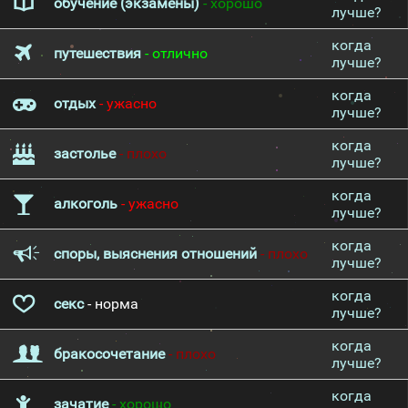
обучение (экзамены)
- хорошо
лучше?
когда
путешествия
- отлично
лучше?
когда
отдых
- ужасно
лучше?
когда
застолье
- плохо
лучше?
когда
алкоголь
- ужасно
лучше?
когда
споры, выяснения отношений
- плохо
лучше?
когда
секс
- норма
лучше?
когда
бракосочетание
- плохо
лучше?
когда
зачатие
- хорошо