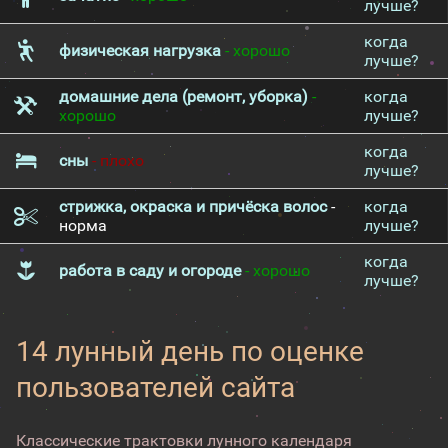
лучше?
когда
физическая нагрузка
- хорошо
лучше?
домашние дела (ремонт, уборка)
-
когда
хорошо
лучше?
когда
сны
- плохо
лучше?
стрижка, окраска и причёска волос
-
когда
норма
лучше?
когда
работа в саду и огороде
- хорошо
лучше?
14 лунный день по оценке
пользователей сайта
Классические трактовки лунного календаря