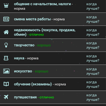
общение с начальством, налоги
-
когда
норма
лучше?
когда
смена места работы
- норма
лучше?
недвижимость (покупка, продажа,
когда
обмен)
- отлично
лучше?
когда
творчество
- хорошо
лучше?
когда
наука
- норма
лучше?
когда
искусство
- хорошо
лучше?
когда
обучение (экзамены)
- норма
лучше?
когда
путешествия
- отлично
лучше?