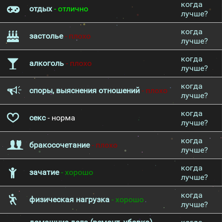
когда
отдых
- отлично
лучше?
когда
застолье
- плохо
лучше?
когда
алкоголь
- плохо
лучше?
когда
споры, выяснения отношений
- плохо
лучше?
когда
секс
- норма
лучше?
когда
бракосочетание
- плохо
лучше?
когда
зачатие
- хорошо
лучше?
когда
физическая нагрузка
- хорошо
лучше?