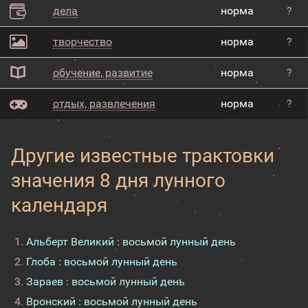
дела
норма
?
творчество
норма
?
обучение, развитие
норма
?
отдых, развлечения
норма
?
Другие известные трактовки
значения 8 дня лунного
календаря
Альберт Великий : восьмой лунный день
Глоба : восьмой лунный день
Зараев : восьмой лунный день
Вронский : восьмой лунный день