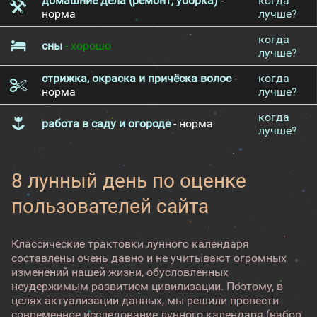
домашние дела (ремонт, уборка)
-
когда
норма
лучше?
когда
сны
- хорошо
лучше?
стрижка, окраска и причёска волос
-
когда
норма
лучше?
когда
работа в саду и огороде
- норма
лучше?
8 лунный день по оценке
пользователей сайта
Классические трактовки лунного календаря
составлены очень давно и не учитывают огромных
изменений нашей жизни, обусловленных
неудержимым развитием цивилизации. Поэтому, в
целях актуализации данных, мы решили провести
современное исследование лунного календаря (набор