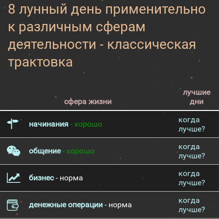
8 лунный день применительно
к различным сферам
деятельности - классическая
трактовка
лучшие
сфера жизни
дни
когда
начинания
- хорошо
лучше?
когда
общение
- хорошо
лучше?
когда
бизнес
- норма
лучше?
когда
денежные операции
- норма
лучше?