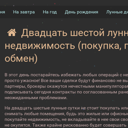
дня
На завтра
На год
День рождения
Лунные д
Двадцать шестой лунн
недвижимость (покупка, 
обмен)
В этот день постарайтесь избежать любых операций с 
просто ужасное! Все ваши сделки будут финансово не в
партнеры, брокеры окажутся нечестными манипуляторам
подписывать сегодня контракты по согласованным ранее
неожиданными проблемами.
На двадцать шестые лунные сутки не стоит покупать или
снимать любые помещения, будь это жилые или офисны
покупайте недвижимость, не вкладывайте в нее свои св
не окупятся. Также крайне рискованно будет совершат