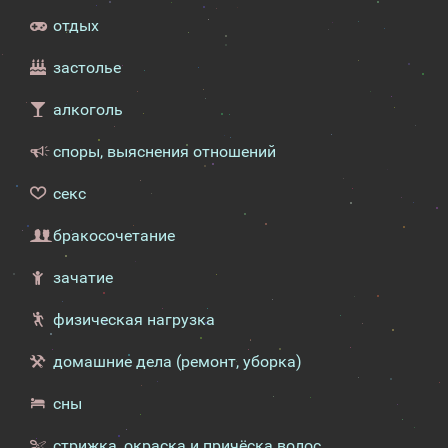
отдых
застолье
алкоголь
споры, выяснения отношений
секс
бракосочетание
зачатие
физическая нагрузка
домашние дела (ремонт, уборка)
сны
стрижка, окраска и причёска волос