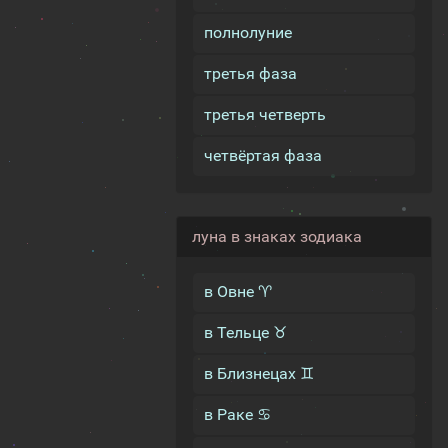
полнолуние
третья фаза
третья четверть
четвёртая фаза
луна в знаках зодиака
в Овне ♈
в Тельце ♉
в Близнецах ♊
в Раке ♋