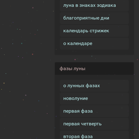
луна в знаках зодиака
благоприятные дни
календарь стрижек
о календаре
фазы луны
о лунных фазах
новолуние
первая фаза
первая четверть
вторая фаза