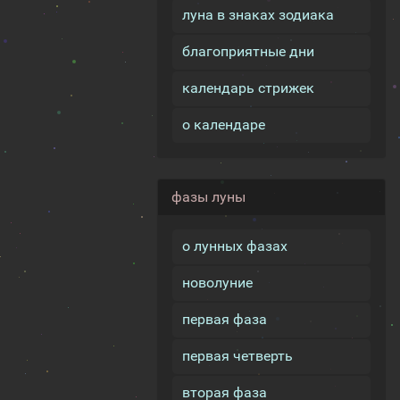
луна в знаках зодиака
благоприятные дни
календарь стрижек
о календаре
фазы луны
о лунных фазах
новолуние
первая фаза
первая четверть
вторая фаза