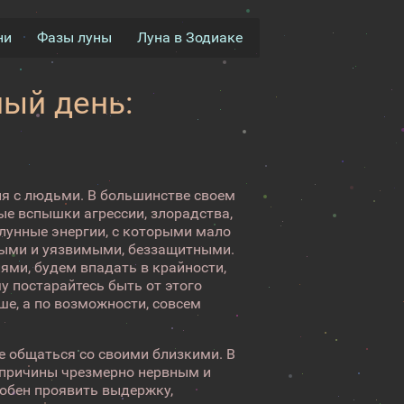
ни
Фазы луны
Луна в Зодиаке
ый день:
ия с людьми. В большинстве своем
е вспышки агрессии, злорадства,
 лунные энергии, с которыми мало
абыми и уязвимыми, беззащитными.
ями, будем впадать в крайности,
у постарайтесь быть от этого
ше, а по возможности, совсем
е общаться со своими близкими. В
з причины чрезмерно нервным и
собен проявить выдержку,