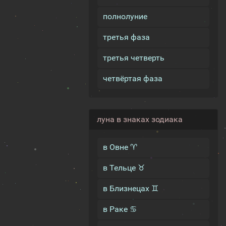
полнолуние
третья фаза
третья четверть
четвёртая фаза
луна в знаках зодиака
в Овне ♈
в Тельце ♉
в Близнецах ♊
в Раке ♋