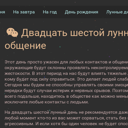
дня
На завтра
На год
День рождения
Лунные д
Двадцать шестой лунн
общение
Этот день просто ужасен для любых контактов и общен
окружающие будут склонны проявлять неконтролируемы
жестокости. В этот период на нас будут влиять тяжелые
кому будет под силу справиться. Это делает людей сл
Сегодня мы будем не способны управлять своими эмоци
нередки будут случаи истерик и нервных срывов. Поэтом
всего подальше, находитесь в обществе как можно мень
исключите любые контакты с людьми.
На двадцать шестой лунный день не рекомендуется даж
любой момент кто-то из вас может сорваться, стать бе
агрессивным. И если хотя бы один человек не будет спо