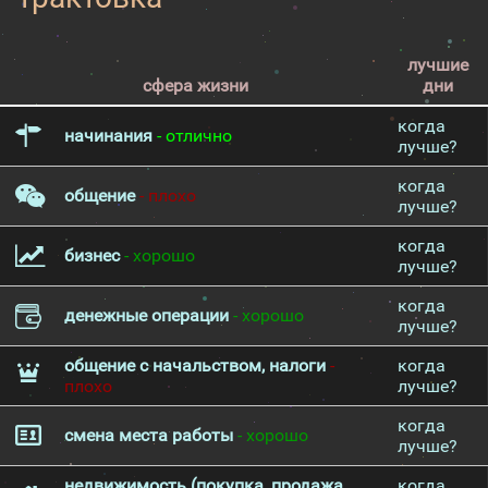
лучшие
сфера жизни
дни
когда
начинания
- отлично
лучше?
когда
общение
- плохо
лучше?
когда
бизнес
- хорошо
лучше?
когда
денежные операции
- хорошо
лучше?
общение с начальством, налоги
-
когда
плохо
лучше?
когда
смена места работы
- хорошо
лучше?
недвижимость (покупка, продажа,
когда