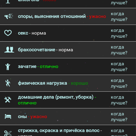
лучше?
когда
споры, выяснения отношений
- ужасно
лучше?
когда
секс
- норма
лучше?
когда
бракосочетание
- норма
лучше?
когда
зачатие
- отлично
лучше?
когда
физическая нагрузка
- хорошо
лучше?
домашние дела (ремонт, уборка)
-
когда
отлично
лучше?
когда
сны
- ужасно
лучше?
стрижка, окраска и причёска волос
-
когда