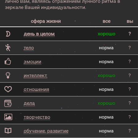
лично Вам, являясь отражением лунного ритма в
зеркале Вашей индивидуальности.
сфера жизни
все
вы
день в целом
хорошо
?
тело
норма
?
эмоции
норма
?
интеллект
хорошо
?
отношения
норма
?
дела
хорошо
?
творчество
норма
?
обучение, развитие
норма
?