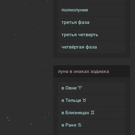
полнолуние
третья фаза
третья четверть
четвёртая фаза
луна в знаках зодиака
в Овне ♈
в Тельце ♉
в Близнецах ♊
в Раке ♋