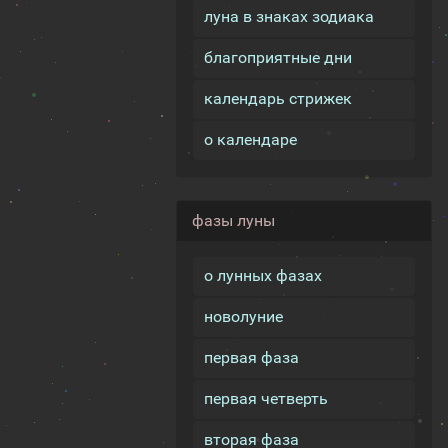
луна в знаках зодиака
благоприятные дни
календарь стрижек
о календаре
фазы луны
о лунных фазах
новолуние
первая фаза
первая четверть
вторая фаза