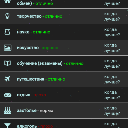
обмен)
- отлично
лучше?
когда
творчество
- отлично
лучше?
когда
наука
- отлично
лучше?
когда
искусство
- хорошо
лучше?
когда
обучение (экзамены)
- отлично
лучше?
когда
путешествия
- отлично
лучше?
когда
отдых
- плохо
лучше?
когда
застолье
- норма
лучше?
когда
алкоголь
- плохо