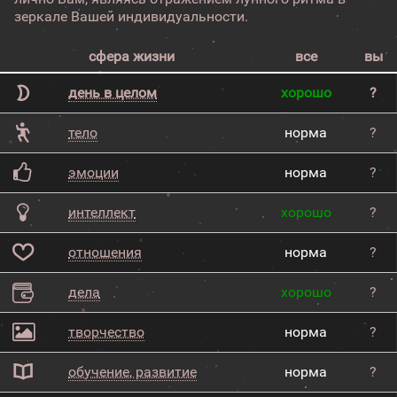
зеркале Вашей индивидуальности.
сфера жизни
все
вы
день в целом
хорошо
?
тело
норма
?
эмоции
норма
?
интеллект
хорошо
?
отношения
норма
?
дела
хорошо
?
творчество
норма
?
обучение, развитие
норма
?