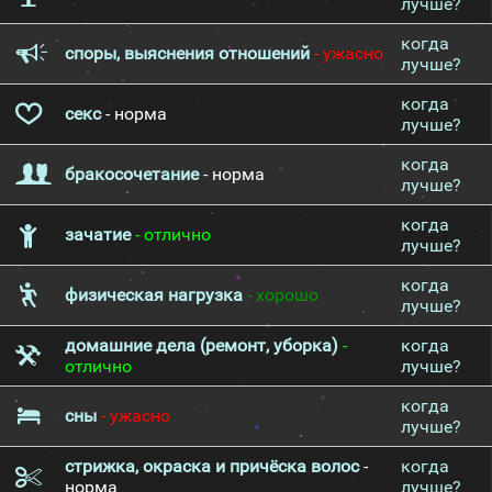
лучше?
когда
споры, выяснения отношений
- ужасно
лучше?
когда
секс
- норма
лучше?
когда
бракосочетание
- норма
лучше?
когда
зачатие
- отлично
лучше?
когда
физическая нагрузка
- хорошо
лучше?
домашние дела (ремонт, уборка)
-
когда
отлично
лучше?
когда
сны
- ужасно
лучше?
стрижка, окраска и причёска волос
-
когда
норма
лучше?