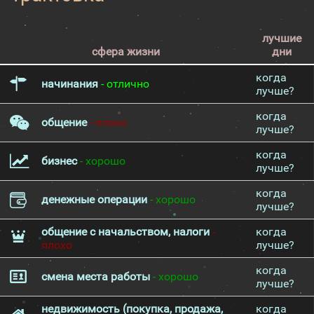
лучшие
сфера жизни
дни
когда
начинания
- отлично
лучше?
когда
общение
- плохо
лучше?
когда
бизнес
- хорошо
лучше?
когда
денежные операции
- хорошо
лучше?
общение с начальством, налоги
-
когда
плохо
лучше?
когда
смена места работы
- хорошо
лучше?
недвижимость (покупка, продажа,
когда