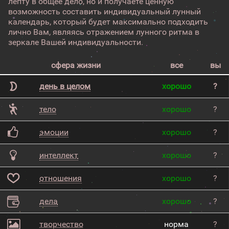
лепту в общее дело, но и получаете ценную
возможность составить индивидуальный лунный
календарь, который будет максимально подходить
лично Вам, являясь отражением лунного ритма в
зеркале Вашей индивидуальности.
сфера жизни
все
вы
день в целом
хорошо
?
тело
хорошо
?
эмоции
хорошо
?
интеллект
хорошо
?
отношения
хорошо
?
дела
хорошо
?
творчество
норма
?