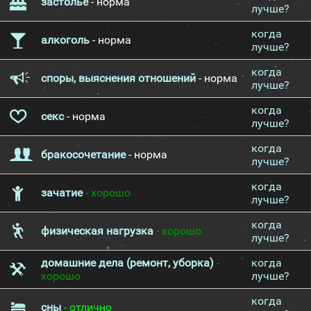
застолье
- норма
лучше?
когда
алкоголь
- норма
лучше?
когда
споры, выяснения отношений
- норма
лучше?
когда
секс
- норма
лучше?
когда
бракосочетание
- норма
лучше?
когда
зачатие
- хорошо
лучше?
когда
физическая нагрузка
- хорошо
лучше?
домашние дела (ремонт, уборка)
-
когда
хорошо
лучше?
когда
сны
- отлично