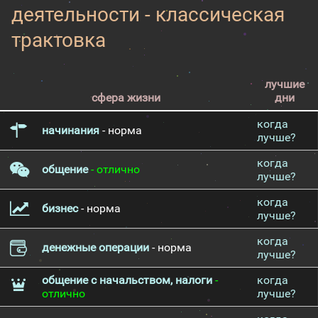
деятельности - классическая
трактовка
лучшие
сфера жизни
дни
когда
начинания
- норма
лучше?
когда
общение
- отлично
лучше?
когда
бизнес
- норма
лучше?
когда
денежные операции
- норма
лучше?
общение с начальством, налоги
-
когда
отлично
лучше?