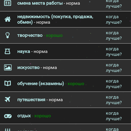
когда
смена места работы
- норма
лучше?
недвижимость (покупка, продажа,
когда
обмен)
- норма
лучше?
когда
творчество
- хорошо
лучше?
когда
наука
- норма
лучше?
когда
искусство
- норма
лучше?
когда
обучение (экзамены)
- хорошо
лучше?
когда
путешествия
- норма
лучше?
когда
отдых
- хорошо
лучше?
когда