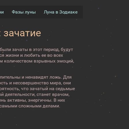
ни
Фазы луны
Луна в Зодиаке
 зачатие
были зачаты в этот период, будут
я жизни и любить ее во всех
шим количеством взрывных эмоций,
тлительны и ненавидят ложь. Для
сть и несовершенство мира, они
оятность, что зачатый на седьмые
й деятельности, станет врачом,
нь активны, энергичны. В них
 с самыми сложными делами.