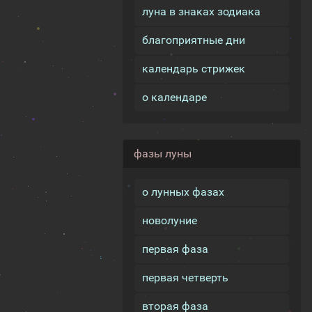
луна в знаках зодиака
благоприятные дни
календарь стрижек
о календаре
фазы луны
о лунных фазах
новолуние
первая фаза
первая четверть
вторая фаза