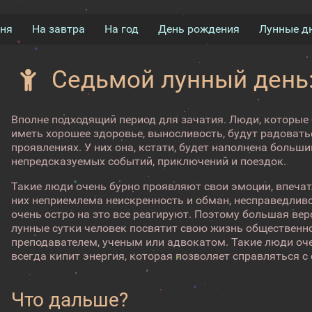
дня
На завтра
На год
День рождения
Лунные д
Седьмой лунный день:
Вполне подходящий период для зачатия. Люди, которые 
иметь хорошее здоровье, выносливость, будут радоватьс
проявлениях. У них она, кстати, будет наполнена боль
непредсказуемых событий, приключений и поездок.
Такие люди очень бурно проявляют свои эмоции, впеча
них неприемлема неискренность и обман, несправедливо
очень остро на это все реагируют. Поэтому большая вер
лунные сутки человек посвятит свою жизнь общественно
преподавателем, ученым или адвокатом. Такие люди оче
всегда кипит энергия, которая позволяет справляться
Что дальше?