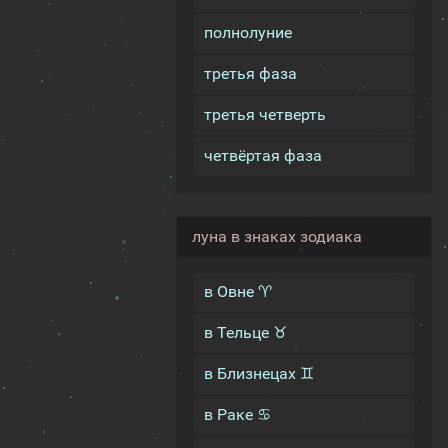
полнолуние
третья фаза
третья четверть
четвёртая фаза
луна в знаках зодиака
в Овне ♈
в Тельце ♉
в Близнецах ♊
в Раке ♋