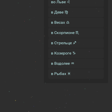
во Льве ♌
в Деве ♍
в Весах ♎
в Скорпионе ♏
в Стрельце ♐
в Козероге ♑
в Водолее ♒
в Рыбах ♓