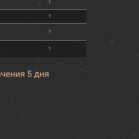
?
?
?
?
ачения 5 дня