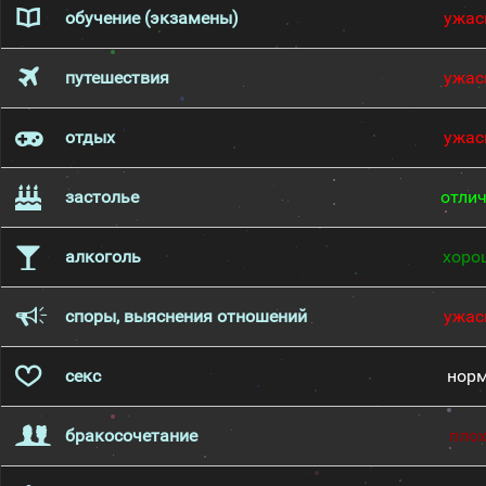
обучение (экзамены)
ужас
путешествия
ужас
отдых
ужас
застолье
отли
алкоголь
хоро
споры, выяснения отношений
ужас
секс
нор
бракосочетание
пло