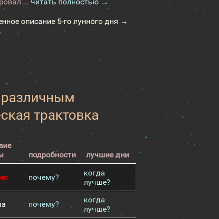
овал ...
читать полностью →
енное описание 5-го лунного дня →
к различным
еская трактовка
вие
ы
подробности
лучшие дни
когда
но
почему?
лучше?
когда
ма
почему?
лучше?