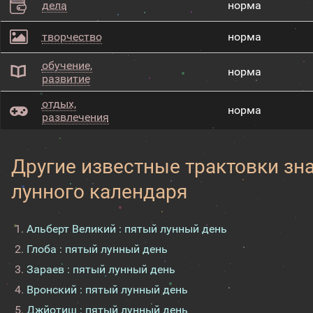
дела
норма
творчество
норма
обучение,
норма
развитие
отдых,
норма
развлечения
Другие известные трактовки зн
лунного календаря
Альберт Великий : пятый лунный день
Глоба : пятый лунный день
Зараев : пятый лунный день
Вронский : пятый лунный день
Джйотиш : пятый лунный день