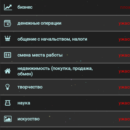
бизнес
пло
денежные операции
ужас
общение с начальством, налоги
ужас
смена места работы
ужас
недвижимость (покупка, продажа,
ужас
обмен)
творчество
ужас
наука
ужас
искусство
ужас