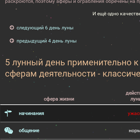
раскроются, поэтому аферы и ограбления обречены на пр
И ещё одно качеств
следующий 6 день луны
предыдущий 4 день луны
5 лунный день применительно 
сферам деятельности - классич
дейст
сфера жизни
лун
начинания
ужас
общение
нор