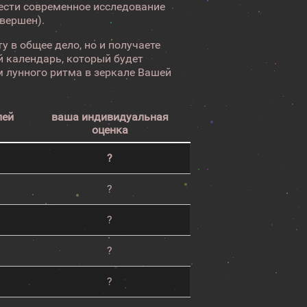
вести современное исследование
авершен).
у в общее дело, но и получаете
 календарь, который будет
 лунного ритма в зеркале Вашей
лей
ваша индивидуальная
оценка
?
?
?
?
?