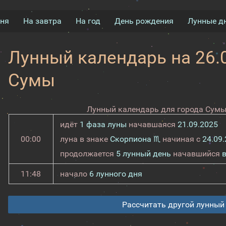
дня
На завтра
На год
День рождения
Лунные д
Лунный календарь на 26.0
Сумы
Лунный календарь для города Сумы 
идёт
1 фаза луны
начавшаяся
21.09.2025
00:00
луна в знаке
Скорпиона ♏
начиная с
24.09
продолжается
5 лунный день
начавшийся
11:48
начало
6 лунного дня
Рассчитать другой лунный