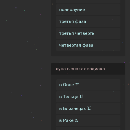
полнолуние
третья фаза
третья четверть
четвёртая фаза
луна в знаках зодиака
в Овне ♈
в Тельце ♉
в Близнецах ♊
в Раке ♋