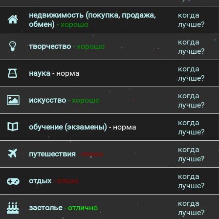
недвижимость (покупка, продажа,
когда
обмен)
- хорошо
лучше?
когда
творчество
- хорошо
лучше?
когда
наука
- норма
лучше?
когда
искусство
- хорошо
лучше?
когда
обучение (экзамены)
- норма
лучше?
когда
путешествия
- плохо
лучше?
когда
отдых
- плохо
лучше?
когда
застолье
- отлично
лучше?