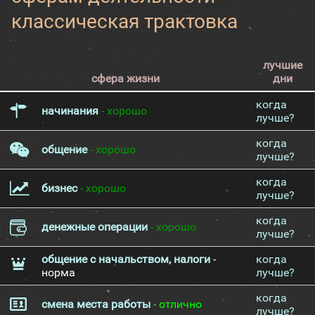
классическая трактовка
лучшие
сфера жизни
дни
когда
начинания
- хорошо
лучше?
когда
общение
- хорошо
лучше?
когда
бизнес
- хорошо
лучше?
когда
денежные операции
- хорошо
лучше?
общение с начальством, налоги
-
когда
норма
лучше?
когда
смена места работы
- отлично
лучше?