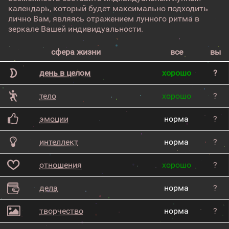
календарь, который будет максимально подходить
лично Вам, являясь отражением лунного ритма в
зеркале Вашей индивидуальности.
сфера жизни
все
вы
день в целом
хорошо
?
тело
хорошо
?
эмоции
норма
?
интеллект
норма
?
отношения
хорошо
?
дела
норма
?
творчество
норма
?