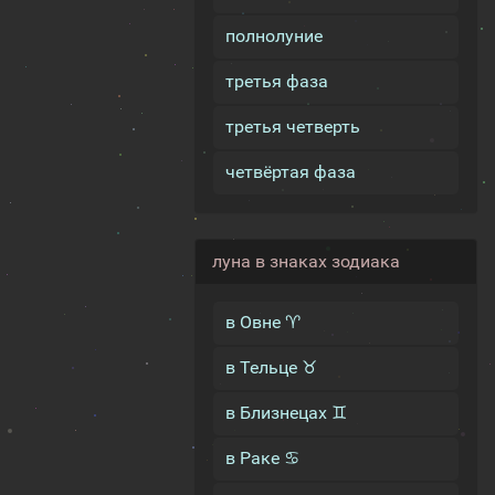
полнолуние
третья фаза
третья четверть
четвёртая фаза
луна в знаках зодиака
в Овне ♈
в Тельце ♉
в Близнецах ♊
в Раке ♋