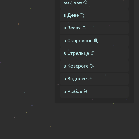
во Льве ♌
в Деве ♍
в Весах ♎
в Скорпионе ♏
в Стрельце ♐
в Козероге ♑
в Водолее ♒
в Рыбах ♓