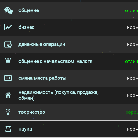
общение
отли
бизнес
нор
денежные операции
нор
общение с начальством, налоги
отли
смена места работы
нор
недвижимость (покупка, продажа,
нор
обмен)
творчество
хоро
наука
нор