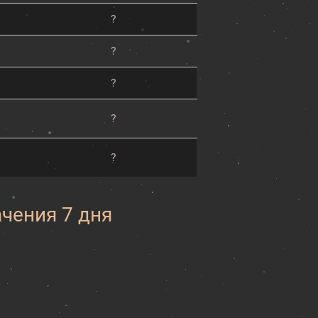
?
?
?
?
?
ачения 7 дня