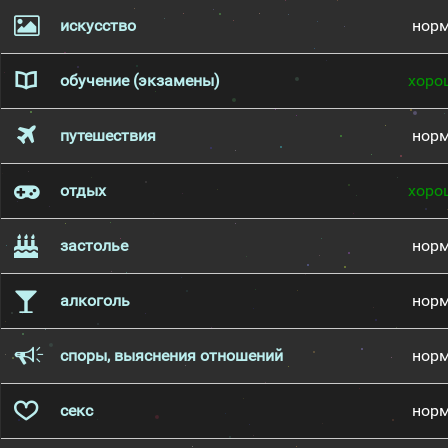
искусство
нор
обучение (экзамены)
хоро
путешествия
нор
отдых
хоро
застолье
нор
алкоголь
нор
споры, выяснения отношений
нор
секс
нор