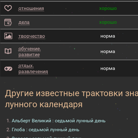
отношения
хорошо
дела
хорошо
творчество
норма
обучение,
норма
развитие
отдых,
норма
развлечения
Другие известные трактовки зн
лунного календаря
Альберт Великий : седьмой лунный день
Глоба : седьмой лунный день