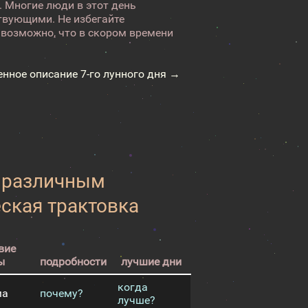
. Многие люди в этот день
твующими. Не избегайте
возможно, что в скором времени
енное описание 7-го лунного дня →
к различным
еская трактовка
вие
ы
подробности
лучшие дни
когда
ма
почему?
лучше?