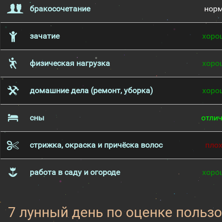
бракосочетание
нор
зачатие
хоро
физическая нагрузка
хоро
домашние дела (ремонт, уборка)
хоро
сны
отли
стрижка, окраска и причёска волос
пло
работа в саду и огороде
хоро
7 лунный день по оценке пользо