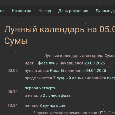
дня
На завтра
На год
День рождения
Лунные д
Лунный календарь на 05.0
Сумы
Лунный календарь для города Сумы 
идёт
1 фаза луны
начавшаяся
29.03.2025
00:00
луна в знаке
Рака ♋
начиная с
04.04.2025
продолжается
7 лунный день
начавшийся
вче
первая четверть
05:14
и начало
2 лунной фазы
10:34
начало
8 лунного дня
* время местное,
временная зона UTC+3,
с