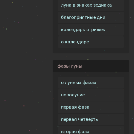
луна в знаках зодиака
благоприятные дни
календарь стрижек
о календаре
фазы луны
о лунных фазах
новолуние
первая фаза
первая четверть
вторая фаза