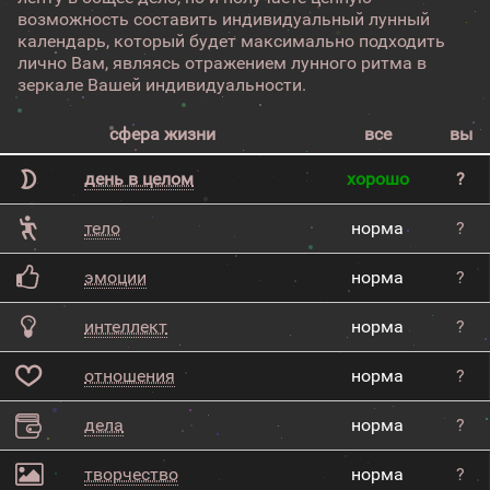
возможность составить индивидуальный лунный
календарь, который будет максимально подходить
лично Вам, являясь отражением лунного ритма в
зеркале Вашей индивидуальности.
сфера жизни
все
вы
день в целом
хорошо
?
тело
норма
?
эмоции
норма
?
интеллект
норма
?
отношения
норма
?
дела
норма
?
творчество
норма
?