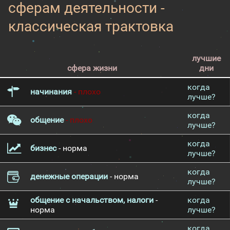
сферам деятельности -
классическая трактовка
лучшие
сфера жизни
дни
когда
начинания
- плохо
лучше?
когда
общение
- плохо
лучше?
когда
бизнес
- норма
лучше?
когда
денежные операции
- норма
лучше?
общение с начальством, налоги
-
когда
норма
лучше?
когда