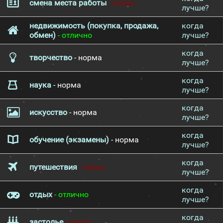
смена места работы
- плохо
лучше?
недвижимость (покупка, продажа,
когда
обмен)
- отлично
лучше?
когда
творчество
- норма
лучше?
когда
наука
- норма
лучше?
когда
искусство
- норма
лучше?
когда
обучение (экзамены)
- норма
лучше?
когда
путешествия
- плохо
лучше?
когда
отдых
- отлично
лучше?
когда
застолье
- плохо