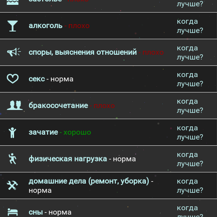
лучше?
когда
алкоголь
- плохо
лучше?
когда
споры, выяснения отношений
- плохо
лучше?
когда
секс
- норма
лучше?
когда
бракосочетание
- плохо
лучше?
когда
зачатие
- хорошо
лучше?
когда
физическая нагрузка
- норма
лучше?
домашние дела (ремонт, уборка)
-
когда
норма
лучше?
когда
сны
- норма
лучше?