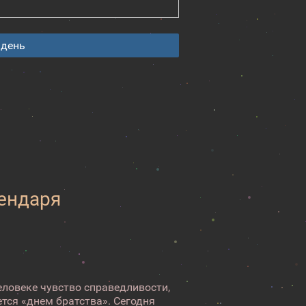
 день
лендаря
ловеке чувство справедливости,
ется «днем братства». Сегодня