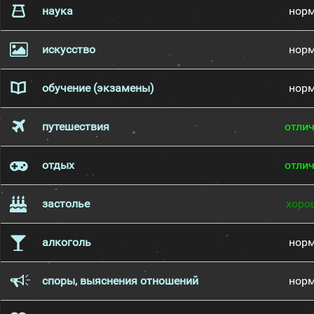
наука
нор
искусство
нор
обучение (экзамены)
нор
путешествия
отли
отдых
отли
застолье
хоро
алкоголь
нор
споры, выяснения отношений
нор