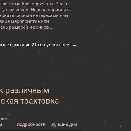
 занятия благоприятны. В этот
оту помыслов. Нельзя проявлять
вовать своими интересами или
ивное мероприятие или
нь рыцарей и воинов ...
нное описание 21-го лунного дня →
 к различным
еская трактовка
вие
ы
подробности
лучшие дни