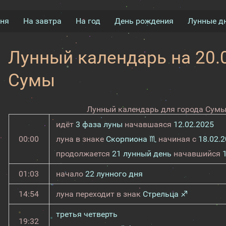
дня
На завтра
На год
День рождения
Лунные д
Лунный календарь на 20.0
Сумы
Лунный календарь для города Сумы 
идёт
3 фаза луны
начавшаяся
12.02.2025
00:00
луна в знаке
Скорпиона ♏
начиная с
18.02.
продолжается
21 лунный день
начавшийся
01:03
начало
22 лунного дня
14:54
луна переходит в знак
Стрельца ♐
третья четверть
19:32