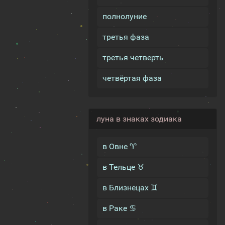
полнолуние
третья фаза
третья четверть
четвёртая фаза
луна в знаках зодиака
в Овне ♈
в Тельце ♉
в Близнецах ♊
в Раке ♋