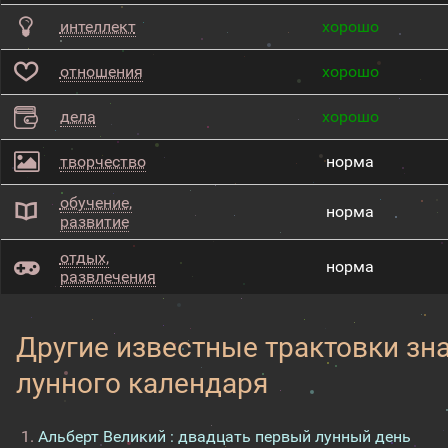
интеллект
хорошо
отношения
хорошо
дела
хорошо
творчество
норма
обучение,
норма
развитие
отдых,
норма
развлечения
Другие известные трактовки зн
лунного календаря
Альберт Великий : двадцать первый лунный день