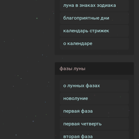
луна в знаках зодиака
благоприятные дни
календарь стрижек
о календаре
фазы луны
о лунных фазах
новолуние
первая фаза
первая четверть
вторая фаза