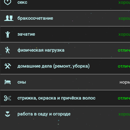
секс
хоро
бракосочетание
хоро
зачатие
хоро
физическая нагрузка
отли
домашние дела (ремонт, уборка)
отли
сны
нор
стрижка, окраска и причёска волос
отли
работа в саду и огороде
хоро