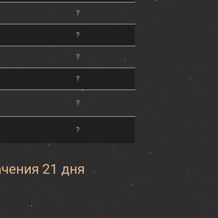
?
?
?
?
?
?
ачения 21 дня