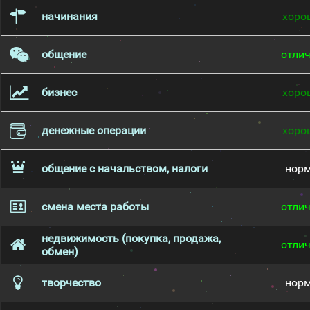
начинания
хоро
общение
отли
бизнес
хоро
денежные операции
хоро
общение с начальством, налоги
нор
смена места работы
отли
недвижимость (покупка, продажа,
отли
обмен)
творчество
нор