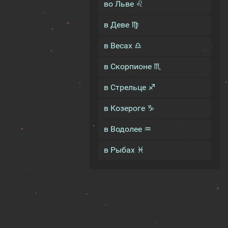
во Льве ♌
в Деве ♍
в Весах ♎
в Скорпионе ♏
в Стрельце ♐
в Козероге ♑
в Водолее ♒
в Рыбах ♓