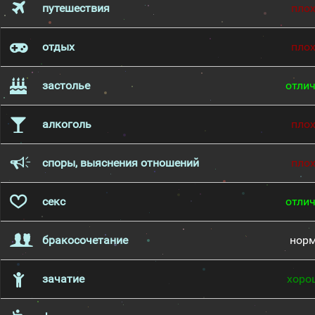
путешествия
пло
отдых
пло
застолье
отли
алкоголь
пло
споры, выяснения отношений
пло
секс
отли
бракосочетание
нор
зачатие
хоро