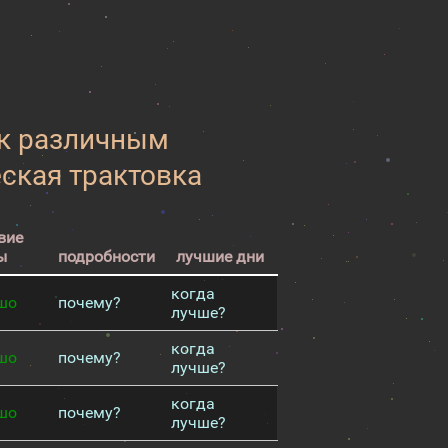
 к различным
еская трактовка
вие
ы
подробности
лучшие дни
когда
шо
почему?
лучше?
когда
шо
почему?
лучше?
когда
шо
почему?
лучше?