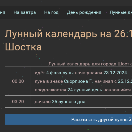
дня
На завтра
На год
День рождения
Лунные д
Лунный календарь на 26.1
Шостка
Лунный календарь для города Шостка
идёт
4 фаза луны
начавшаяся
23.12.2024
00:00
луна в знаке
Скорпиона ♏
начиная с
25.12.
продолжается
24 лунный день
начавшийся
03:20
начало
25 лунного дня
Рассчитать другой лунный