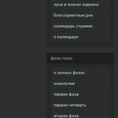
луна в знаках зодиака
благоприятные дни
календарь стрижек
о календаре
фазы луны
о лунных фазах
новолуние
первая фаза
первая четверть
вторая фаза