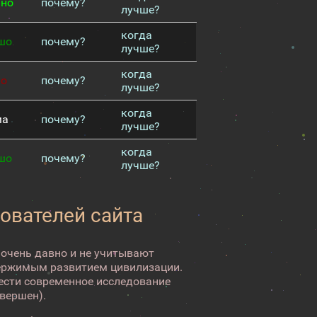
чно
почему?
лучше?
когда
шо
почему?
лучше?
когда
хо
почему?
лучше?
когда
ма
почему?
лучше?
когда
шо
почему?
лучше?
зователей сайта
 очень давно и не учитывают
ержимым развитием цивилизации.
вести современное исследование
авершен).