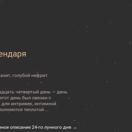
лендаря
ахит, голубой нефрит.
адцать четвертый день — день
тот день был связан с
я для интрижек, интимной
олняются теплотой ...
нное описание 24-го лунного дня →