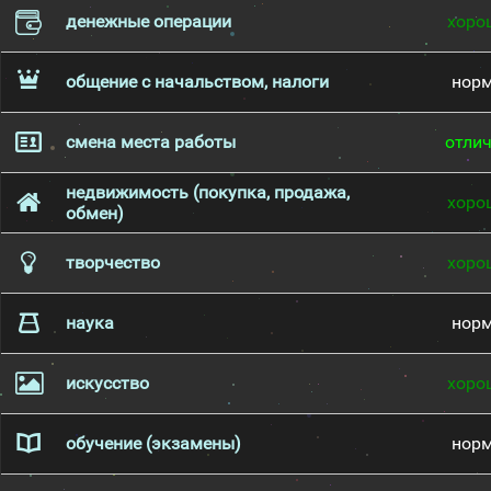
денежные операции
хоро
общение с начальством, налоги
нор
смена места работы
отли
недвижимость (покупка, продажа,
хоро
обмен)
творчество
хоро
наука
нор
искусство
хоро
обучение (экзамены)
нор