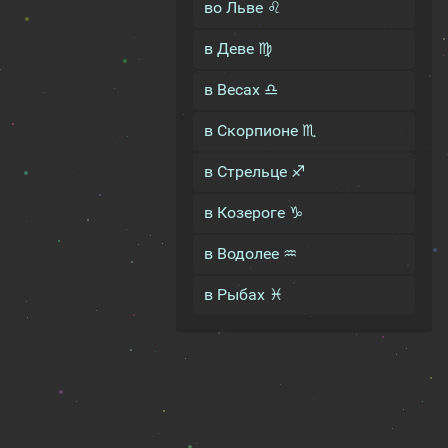
во Льве ♌
в Деве ♍
в Весах ♎
в Скорпионе ♏
в Стрельце ♐
в Козероге ♑
в Водолее ♒
в Рыбах ♓