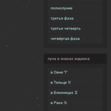
полнолуние
третья фаза
третья четверть
четвёртая фаза
луна в знаках зодиака
в Овне ♈
в Тельце ♉
в Близнецах ♊
в Раке ♋