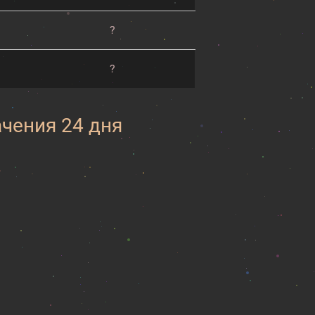
?
?
ачения 24 дня