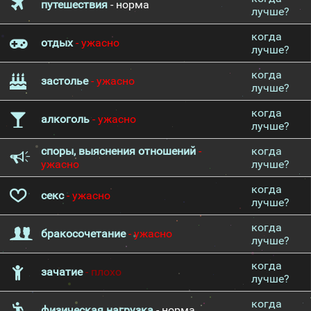
путешествия
- норма
лучше?
когда
отдых
- ужасно
лучше?
когда
застолье
- ужасно
лучше?
когда
алкоголь
- ужасно
лучше?
споры, выяснения отношений
-
когда
ужасно
лучше?
когда
секс
- ужасно
лучше?
когда
бракосочетание
- ужасно
лучше?
когда
зачатие
- плохо
лучше?
когда
физическая нагрузка
- норма