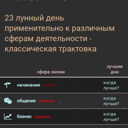
23 лунный день
применительно к различным
сферам деятельности -
классическая трактовка
лучшие
сфера жизни
дни
когда
начинания
- плохо
лучше?
когда
общение
- ужасно
лучше?
когда
бизнес
- ужасно
лучше?