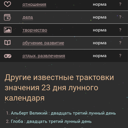
отношения
норма
?
дела
норма
?
творчество
норма
?
обучение, развитие
норма
?
отдых, развлечения
норма
?
Другие известные трактовки
значения 23 дня лунного
календаря
Альберт Великий : двадцать третий лунный день
Глоба : двадцать третий лунный день