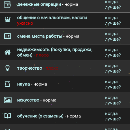
когда
денежные операции
- норма
лучше?
общение с начальством, налоги
-
когда
ужасно
лучше?
когда
смена места работы
- норма
лучше?
недвижимость (покупка, продажа,
когда
обмен)
- плохо
лучше?
когда
творчество
- плохо
лучше?
когда
наука
- норма
лучше?
когда
искусство
- норма
лучше?
когда
обучение (экзамены)
- норма
лучше?
когда