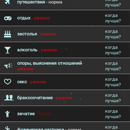
путешествия
- норма
лучше?
когда
отдых
- ужасно
лучше?
когда
застолье
- ужасно
лучше?
когда
алкоголь
- ужасно
лучше?
споры, выяснения отношений
-
когда
ужасно
лучше?
когда
секс
- ужасно
лучше?
когда
бракосочетание
- ужасно
лучше?
когда
зачатие
- плохо
лучше?
когда
физическая нагрузка
- норма