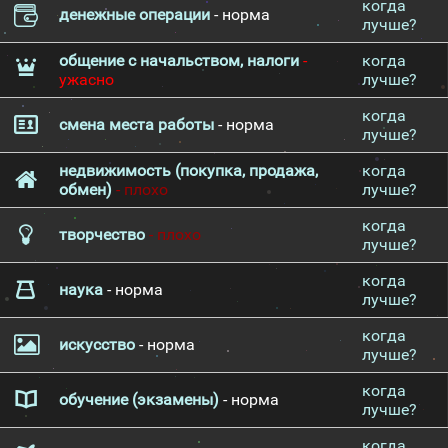
когда
денежные операции
- норма
лучше?
общение с начальством, налоги
-
когда
ужасно
лучше?
когда
смена места работы
- норма
лучше?
недвижимость (покупка, продажа,
когда
обмен)
- плохо
лучше?
когда
творчество
- плохо
лучше?
когда
наука
- норма
лучше?
когда
искусство
- норма
лучше?
когда
обучение (экзамены)
- норма
лучше?
когда