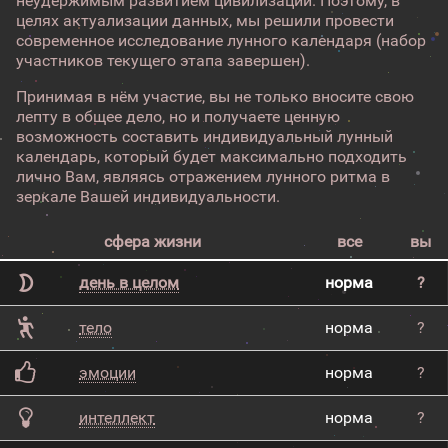
неудержимым развитием цивилизации. Поэтому, в
целях актуализации данных, мы решили провести
современное исследование лунного календаря (набор
участников текущего этапа завершен).
Принимая в нём участие, вы не только вносите свою
лепту в общее дело, но и получаете ценную
возможность составить индивидуальный лунный
календарь, который будет максимально подходить
лично Вам, являясь отражением лунного ритма в
зеркале Вашей индивидуальности.
сфера жизни
все
вы
день в целом
норма
?
тело
норма
?
эмоции
норма
?
интеллект
норма
?