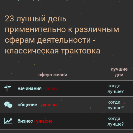
23 лунный день
применительно к различным
сферам деятельности -
классическая трактовка
лучшие
сфера жизни
дни
когда
начинания
- плохо
лучше?
когда
общение
- ужасно
лучше?
когда
бизнес
- ужасно
лучше?