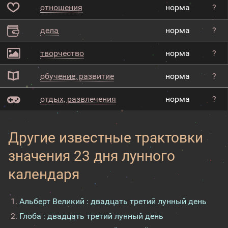
отношения
норма
?
дела
норма
?
творчество
норма
?
обучение, развитие
норма
?
отдых, развлечения
норма
?
Другие известные трактовки
значения 23 дня лунного
календаря
Альберт Великий : двадцать третий лунный день
Глоба : двадцать третий лунный день