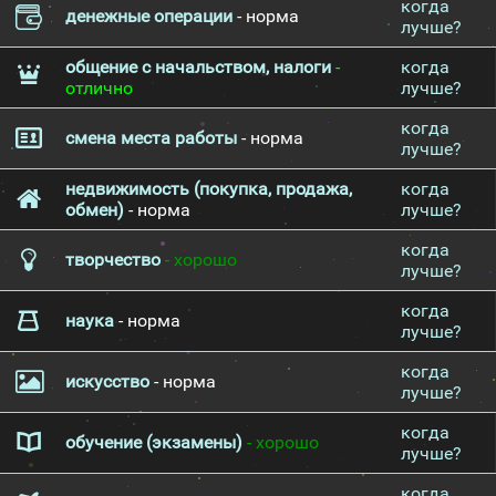
когда
денежные операции
- норма
лучше?
общение с начальством, налоги
-
когда
отлично
лучше?
когда
смена места работы
- норма
лучше?
недвижимость (покупка, продажа,
когда
обмен)
- норма
лучше?
когда
творчество
- хорошо
лучше?
когда
наука
- норма
лучше?
когда
искусство
- норма
лучше?
когда
обучение (экзамены)
- хорошо
лучше?
когда