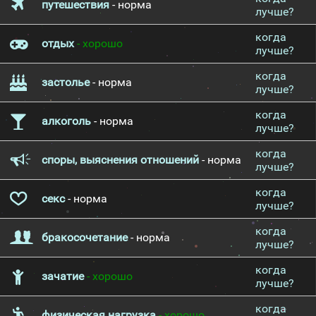
путешествия
- норма
лучше?
когда
отдых
- хорошо
лучше?
когда
застолье
- норма
лучше?
когда
алкоголь
- норма
лучше?
когда
споры, выяснения отношений
- норма
лучше?
когда
секс
- норма
лучше?
когда
бракосочетание
- норма
лучше?
когда
зачатие
- хорошо
лучше?
когда
физическая нагрузка
- хорошо