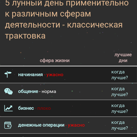
5 лунный день применительно
к различным сферам
деятельности - классическая
трактовка
лучшие
сфера жизни
дни
когда
начинания
- ужасно
лучше?
когда
общение
- норма
лучше?
когда
бизнес
- плохо
лучше?
когда
денежные операции
- ужасно
лучше?