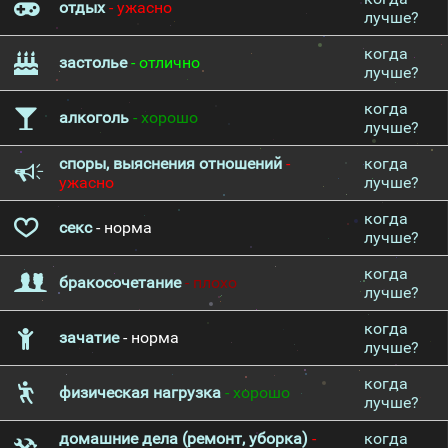
отдых
- ужасно
лучше?
когда
застолье
- отлично
лучше?
когда
алкоголь
- хорошо
лучше?
споры, выяснения отношений
-
когда
ужасно
лучше?
когда
секс
- норма
лучше?
когда
бракосочетание
- плохо
лучше?
когда
зачатие
- норма
лучше?
когда
физическая нагрузка
- хорошо
лучше?
домашние дела (ремонт, уборка)
-
когда