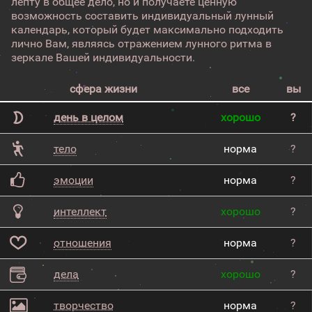
лепту в общее дело, но и получаете ценную
возможность составить индивидуальный лунный
календарь, который будет максимально подходить
лично Вам, являясь отражением лунного ритма в
зеркале Вашей индивидуальности.
сфера жизни
все
вы
день в целом
хорошо
?
тело
норма
?
эмоции
норма
?
интеллект
хорошо
?
отношения
норма
?
дела
хорошо
?
творчество
норма
?