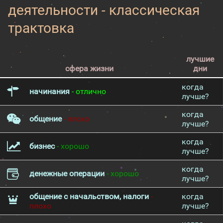
деятельности - классическая
трактовка
лучшие
сфера жизни
дни
когда
начинания
- отлично
лучше?
когда
общение
- плохо
лучше?
когда
бизнес
- хорошо
лучше?
когда
денежные операции
- хорошо
лучше?
общение с начальством, налоги
-
когда
плохо
лучше?