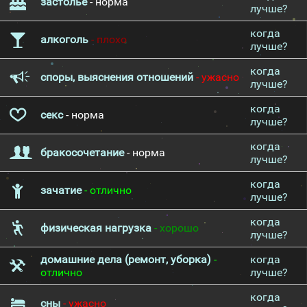
застолье
- норма
лучше?
когда
алкоголь
- плохо
лучше?
когда
споры, выяснения отношений
- ужасно
лучше?
когда
секс
- норма
лучше?
когда
бракосочетание
- норма
лучше?
когда
зачатие
- отлично
лучше?
когда
физическая нагрузка
- хорошо
лучше?
домашние дела (ремонт, уборка)
-
когда
отлично
лучше?
когда
сны
- ужасно