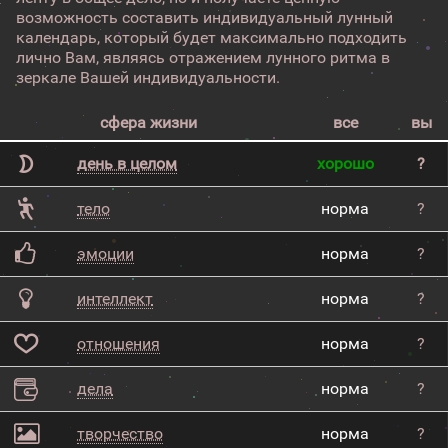
возможность составить индивидуальный лунный
календарь, который будет максимально подходить
лично Вам, являясь отражением лунного ритма в
зеркале Вашей индивидуальности.
сфера жизни
все
вы
день в целом
хорошо
?
тело
норма
?
эмоции
норма
?
интеллект
норма
?
отношения
норма
?
дела
норма
?
творчество
норма
?