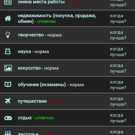
смена места работы
- плохо
лучше?
недвижимость (покупка, продажа,
когда
обмен)
- отлично
лучше?
когда
творчество
- норма
лучше?
когда
наука
- норма
лучше?
когда
искусство
- норма
лучше?
когда
обучение (экзамены)
- норма
лучше?
когда
путешествия
- плохо
лучше?
когда
отдых
- отлично
лучше?
когда
застолье
- плохо