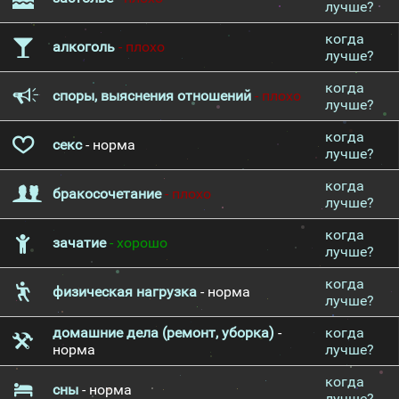
лучше?
когда
алкоголь
- плохо
лучше?
когда
споры, выяснения отношений
- плохо
лучше?
когда
секс
- норма
лучше?
когда
бракосочетание
- плохо
лучше?
когда
зачатие
- хорошо
лучше?
когда
физическая нагрузка
- норма
лучше?
домашние дела (ремонт, уборка)
-
когда
норма
лучше?
когда
сны
- норма
лучше?