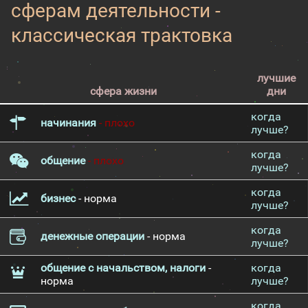
сферам деятельности -
классическая трактовка
лучшие
сфера жизни
дни
когда
начинания
- плохо
лучше?
когда
общение
- плохо
лучше?
когда
бизнес
- норма
лучше?
когда
денежные операции
- норма
лучше?
общение с начальством, налоги
-
когда
норма
лучше?
когда