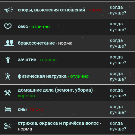
когда
споры, выяснения отношений
- плохо
лучше?
когда
секс
- отлично
лучше?
когда
бракосочетание
- норма
лучше?
когда
зачатие
- хорошо
лучше?
когда
физическая нагрузка
- отлично
лучше?
домашние дела (ремонт, уборка)
-
когда
хорошо
лучше?
когда
сны
- плохо
лучше?
стрижка, окраска и причёска волос
-
когда
норма
лучше?