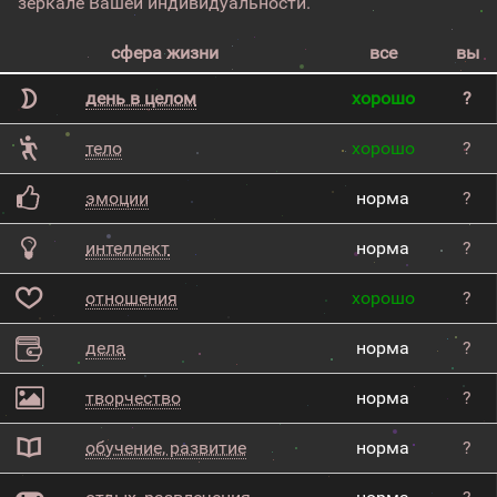
зеркале Вашей индивидуальности.
сфера жизни
все
вы
день в целом
хорошо
?
тело
хорошо
?
эмоции
норма
?
интеллект
норма
?
отношения
хорошо
?
дела
норма
?
творчество
норма
?
обучение, развитие
норма
?