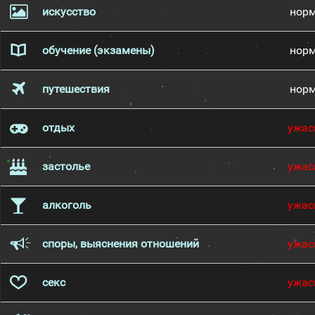
искусство
нор
обучение (экзамены)
нор
путешествия
нор
отдых
ужас
застолье
ужас
алкоголь
ужас
споры, выяснения отношений
ужас
секс
ужас