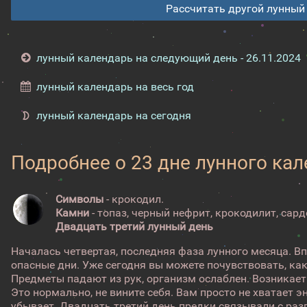
Рассчитать другой лунный
лунный календарь на следующий день - 26.11.2024
лунный календарь на весь год
лунный календарь на сегодня
Подробнее о 23 дне лунного ка
Символы
- крокодил.
Камни
- топаз, черный нефрит, крокодилит, сард
Двадцать третий лунный день
Началась четвертая, последняя фаза лунного месяца. В
опасные дни. Уже сегодня вы можете почувствовать, как
Предметы падают из рук, организм ослаблен. Возникает
Это нормально, не вините себя. Вам просто не хватает э
убывает. Двадцать третий день предки связывали с раз