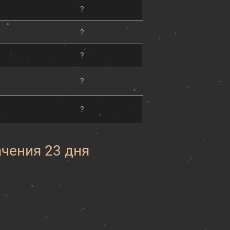
?
?
?
?
?
ачения 23 дня