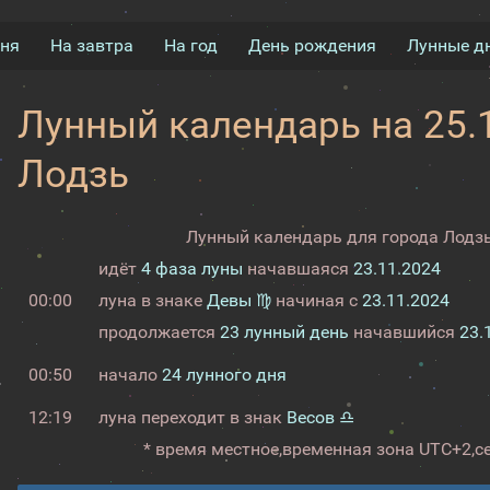
дня
На завтра
На год
День рождения
Лунные д
Лунный календарь на 25.1
Лодзь
Лунный календарь для города Лодзь
идёт
4 фаза луны
начавшаяся
23.11.2024
00:00
луна в знаке
Девы ♍
начиная с
23.11.2024
продолжается
23 лунный день
начавшийся
23.
00:50
начало
24 лунного дня
12:19
луна переходит в знак
Весов ♎
* время местное,
временная зона UTC+2,
с