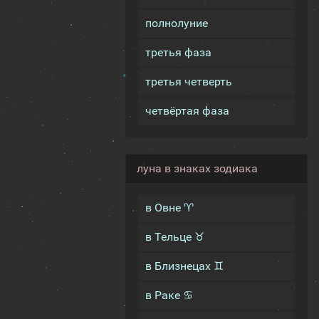
полнолуние
третья фаза
третья четверть
четвёртая фаза
луна в знаках зодиака
в Овне ♈
в Тельце ♉
в Близнецах ♊
в Раке ♋