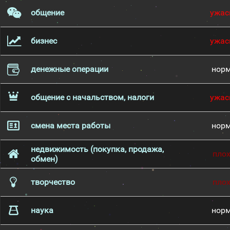
общение
ужас
бизнес
ужас
денежные операции
нор
общение с начальством, налоги
ужас
смена места работы
нор
недвижимость (покупка, продажа,
пло
обмен)
творчество
пло
наука
нор