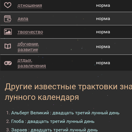
отношения
норма
дела
норма
творчество
норма
обучение,
норма
развитие
отдых,
норма
развлечения
Другие известные трактовки зн
лунного календаря
Альберт Великий : двадцать третий лунный день
Глоба : двадцать третий лунный день
Зараев : двадцать третий лунный день