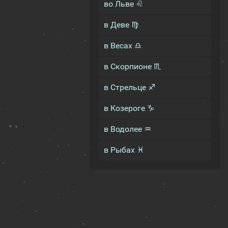
во Льве ♌
в Деве ♍
в Весах ♎
в Скорпионе ♏
в Стрельце ♐
в Козероге ♑
в Водолее ♒
в Рыбах ♓