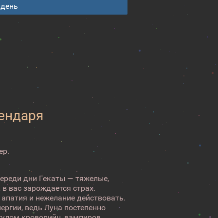
 день
лендаря
ер.
переди дни Гекаты — тяжелые,
 в вас зарождается страх.
 апатия и нежелание действовать.
нергии, ведь Луна постепенно
гулом кровопийц, вампиров.