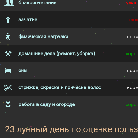
бракосочетание
ужас
зачатие
пло
физическая нагрузка
нор
домашние дела (ремонт, уборка)
хоро
сны
нор
стрижка, окраска и причёска волос
нор
работа в саду и огороде
хоро
23 лунный день по оценке поль