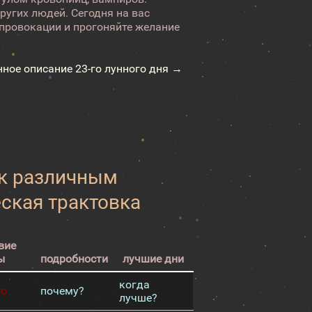
ругих людей. Сегодня на вас
 провокации и прогоняйте желание
нное описание 23-го лунного дня →
 к различным
еская трактовка
вие
ы
подробности
лучшие дни
когда
хо
почему?
лучше?