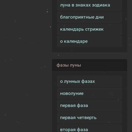
луна в знаках зодиака
благоприятные дни
календарь стрижек
о календаре
фазы луны
о лунных фазах
новолуние
первая фаза
первая четверть
вторая фаза