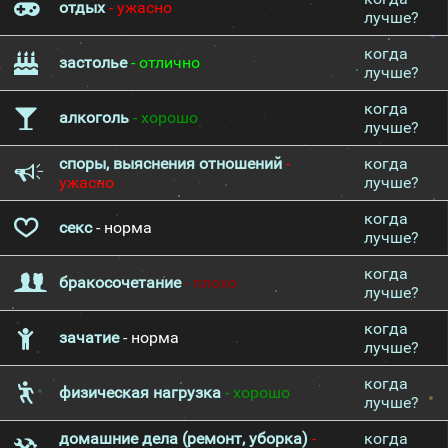
отдых
- ужасно
лучше?
когда
застолье
- отлично
лучше?
когда
алкоголь
- хорошо
лучше?
споры, выяснения отношений
-
когда
ужасно
лучше?
когда
секс
- норма
лучше?
когда
бракосочетание
- плохо
лучше?
когда
зачатие
- норма
лучше?
когда
физическая нагрузка
- хорошо
лучше?
домашние дела (ремонт, уборка)
-
когда