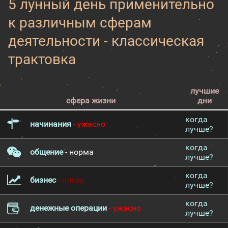
5 лунный день применительно
к различным сферам
деятельности - классическая
трактовка
лучшие
сфера жизни
дни
когда
начинания
- ужасно
лучше?
когда
общение
- норма
лучше?
когда
бизнес
- плохо
лучше?
когда
денежные операции
- ужасно
лучше?