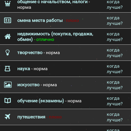
общение с начальством, налоги
-
когда
норма
лучше?
когда
смена места работы
- плохо
лучше?
недвижимость (покупка, продажа,
когда
обмен)
- отлично
лучше?
когда
творчество
- норма
лучше?
когда
наука
- норма
лучше?
когда
искусство
- норма
лучше?
когда
обучение (экзамены)
- норма
лучше?
когда
путешествия
- плохо
лучше?
когда