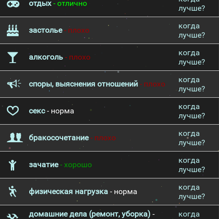
отдых
- отлично
лучше?
когда
застолье
- плохо
лучше?
когда
алкоголь
- плохо
лучше?
когда
споры, выяснения отношений
- плохо
лучше?
когда
секс
- норма
лучше?
когда
бракосочетание
- плохо
лучше?
когда
зачатие
- хорошо
лучше?
когда
физическая нагрузка
- норма
лучше?
домашние дела (ремонт, уборка)
-
когда