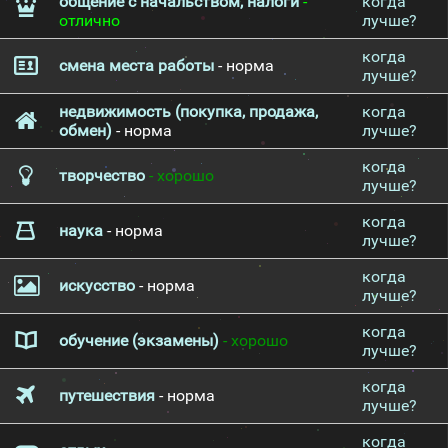
общение с начальством, налоги
-
когда
отлично
лучше?
когда
смена места работы
- норма
лучше?
недвижимость (покупка, продажа,
когда
обмен)
- норма
лучше?
когда
творчество
- хорошо
лучше?
когда
наука
- норма
лучше?
когда
искусство
- норма
лучше?
когда
обучение (экзамены)
- хорошо
лучше?
когда
путешествия
- норма
лучше?
когда