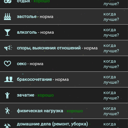
отдых
- хорошо
лучше?
когда
застолье
- норма
лучше?
когда
алкоголь
- норма
лучше?
когда
споры, выяснения отношений
- норма
лучше?
когда
секс
- норма
лучше?
когда
бракосочетание
- норма
лучше?
когда
зачатие
- хорошо
лучше?
когда
физическая нагрузка
- хорошо
лучше?
домашние дела (ремонт, уборка)
-
когда