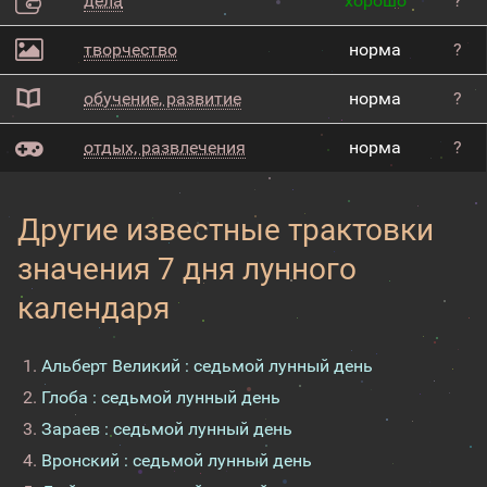
дела
хорошо
?
творчество
норма
?
обучение, развитие
норма
?
отдых, развлечения
норма
?
Другие известные трактовки
значения 7 дня лунного
календаря
Альберт Великий : седьмой лунный день
Глоба : седьмой лунный день
Зараев : седьмой лунный день
Вронский : седьмой лунный день