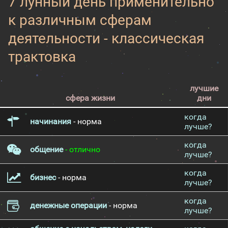
7 лунный день применительно
к различным сферам
деятельности - классическая
трактовка
лучшие
сфера жизни
дни
когда
начинания
- норма
лучше?
когда
общение
- отлично
лучше?
когда
бизнес
- норма
лучше?
когда
денежные операции
- норма
лучше?