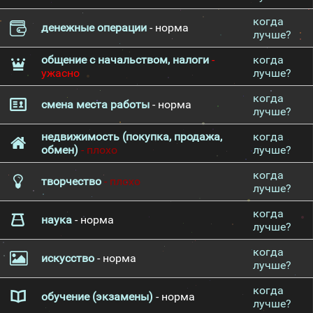
когда
денежные операции
- норма
лучше?
общение с начальством, налоги
-
когда
ужасно
лучше?
когда
смена места работы
- норма
лучше?
недвижимость (покупка, продажа,
когда
обмен)
- плохо
лучше?
когда
творчество
- плохо
лучше?
когда
наука
- норма
лучше?
когда
искусство
- норма
лучше?
когда
обучение (экзамены)
- норма
лучше?