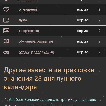
отношения
норма
?
дела
норма
?
творчество
норма
?
обучение, развитие
норма
?
отдых, развлечения
норма
?
Другие известные трактовки
значения 23 дня лунного
календаря
Альберт Великий : двадцать третий лунный день