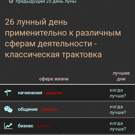
предыдущий 25 день луны
26 лунный день
применительно к различным
сферам деятельности -
классическая трактовка
лучшие
сфера жизни
дни
когда
начинания
- ужасно
лучше?
когда
общение
- ужасно
лучше?
когда
бизнес
- плохо
лучше?