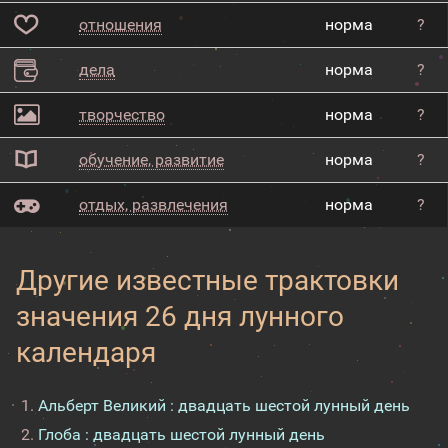
отношения
норма
?
дела
норма
?
творчество
норма
?
обучение, развитие
норма
?
отдых, развлечения
норма
?
Другие известные трактовки
значения 26 дня лунного
календаря
Альберт Великий : двадцать шестой лунный день
Глоба : двадцать шестой лунный день