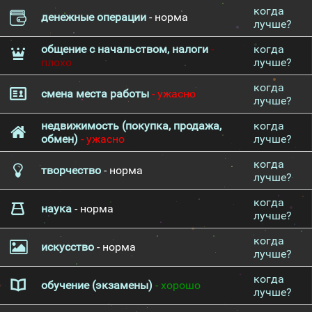
когда
денежные операции
- норма
лучше?
общение с начальством, налоги
-
когда
плохо
лучше?
когда
смена места работы
- ужасно
лучше?
недвижимость (покупка, продажа,
когда
обмен)
- ужасно
лучше?
когда
творчество
- норма
лучше?
когда
наука
- норма
лучше?
когда
искусство
- норма
лучше?
когда
обучение (экзамены)
- хорошо
лучше?