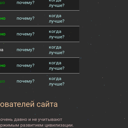
шо
почему?
лучше?
когда
чно
почему?
лучше?
когда
чно
почему?
лучше?
когда
ма
почему?
лучше?
когда
чно
почему?
лучше?
когда
шо
почему?
лучше?
зователей сайта
 очень давно и не учитывают
ержимым развитием цивилизации.