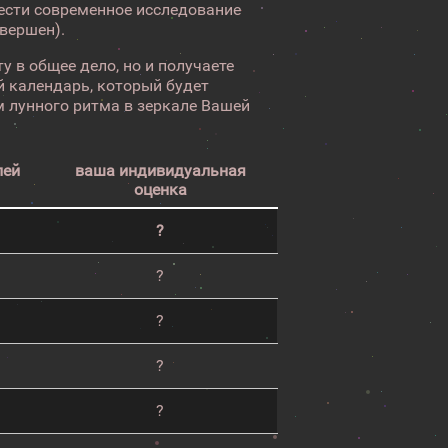
вести современное исследование
авершен).
у в общее дело, но и получаете
 календарь, который будет
 лунного ритма в зеркале Вашей
лей
ваша индивидуальная
оценка
?
?
?
?
?