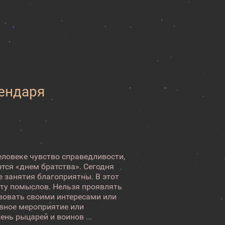
лендаря
ловеке чувство справедливости,
ется «днем братства». Сегодня
 занятия благоприятны. В этот
оту помыслов. Нельзя проявлять
вовать своими интересами или
ивное мероприятие или
нь рыцарей и воинов ...