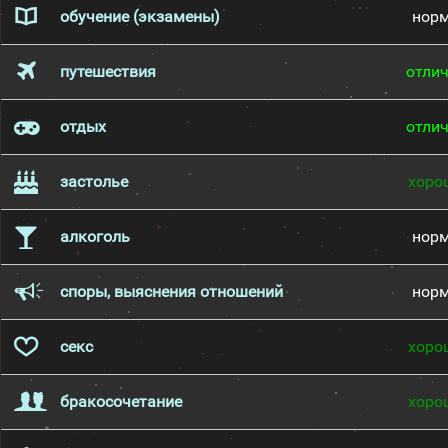
обучение (экзамены)
нор
путешествия
отли
отдых
отли
застолье
хоро
алкоголь
нор
споры, выяснения отношений
нор
секс
хоро
бракосочетание
хоро