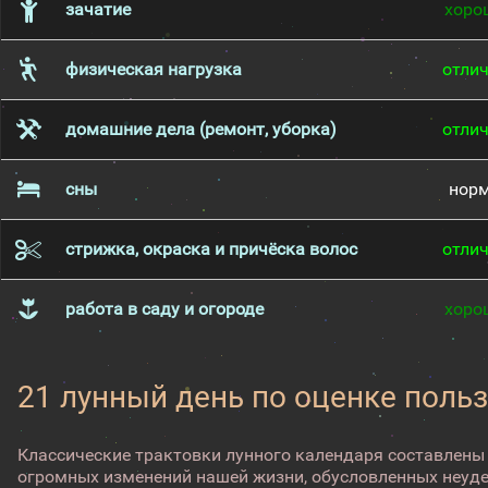
зачатие
хоро
физическая нагрузка
отли
домашние дела (ремонт, уборка)
отли
сны
нор
стрижка, окраска и причёска волос
отли
работа в саду и огороде
хоро
21 лунный день по оценке поль
Классические трактовки лунного календаря составлены
огромных изменений нашей жизни, обусловленных неуд