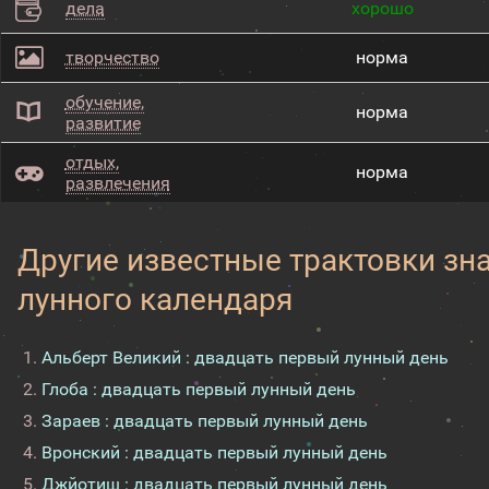
дела
хорошо
творчество
норма
обучение,
норма
развитие
отдых,
норма
развлечения
Другие известные трактовки зн
лунного календаря
Альберт Великий : двадцать первый лунный день
Глоба : двадцать первый лунный день
Зараев : двадцать первый лунный день
Вронский : двадцать первый лунный день
Джйотиш : двадцать первый лунный день