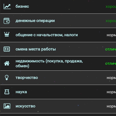
бизнес
хоро
денежные операции
хоро
общение с начальством, налоги
нор
смена места работы
отли
недвижимость (покупка, продажа,
отли
обмен)
творчество
нор
наука
нор
искусство
нор