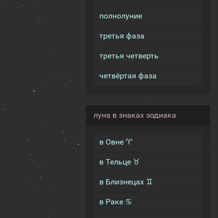
полнолуние
третья фаза
третья четверть
четвёртая фаза
луна в знаках зодиака
в Овне ♈
в Тельце ♉
в Близнецах ♊
в Раке ♋