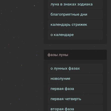
луна в знаках зодиака
благоприятные дни
календарь стрижек
о календаре
фазы луны
о лунных фазах
новолуние
первая фаза
первая четверть
вторая фаза