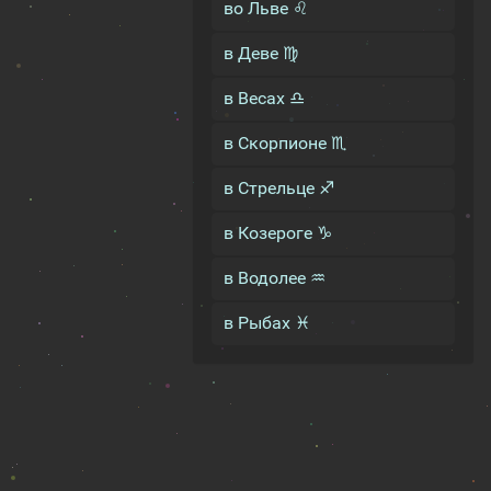
во Льве ♌
в Деве ♍
в Весах ♎
в Скорпионе ♏
в Стрельце ♐
в Козероге ♑
в Водолее ♒
в Рыбах ♓