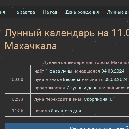
дня
На завтра
На год
День рождения
Лунные д
Лунный календарь на 11.0
Махачкала
Лунный календарь для города Махачка
идёт
1 фаза луны
начавшаяся
04.08.2024
00:00
луна в знаке
Весов ♎
начиная с
08.08.2024
продолжается
7 лунный день
начавшийся
02:33
луна переходит в знак
Скорпиона ♏
11:36
начало
8 лунного дня
Рассчитать другой лунный