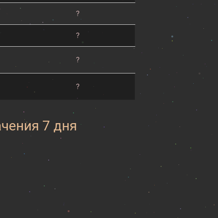
?
?
?
?
ачения 7 дня