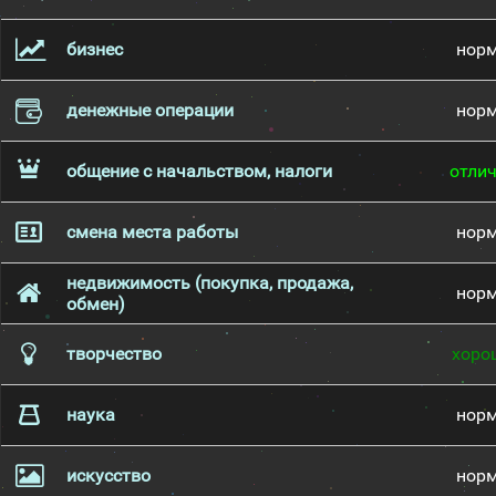
бизнес
нор
денежные операции
нор
общение с начальством, налоги
отли
смена места работы
нор
недвижимость (покупка, продажа,
нор
обмен)
творчество
хоро
наука
нор
искусство
нор