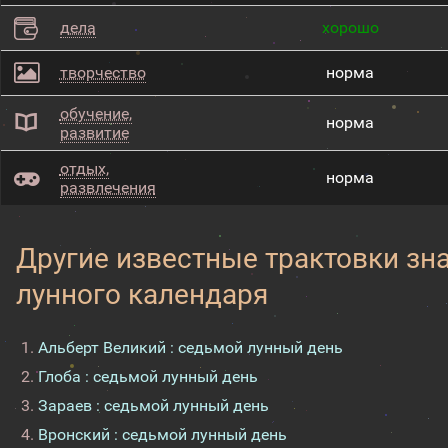
дела
хорошо
творчество
норма
обучение,
норма
развитие
отдых,
норма
развлечения
Другие известные трактовки зн
лунного календаря
Альберт Великий : седьмой лунный день
Глоба : седьмой лунный день
Зараев : седьмой лунный день
Вронский : седьмой лунный день