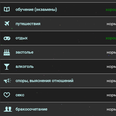
обучение (экзамены)
хоро
путешествия
нор
отдых
хоро
застолье
нор
алкоголь
нор
споры, выяснения отношений
нор
секс
нор
бракосочетание
нор