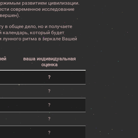
ержимым развитием цивилизации.
вести современное исследование
авершен).
у в общее дело, но и получаете
 календарь, который будет
 лунного ритма в зеркале Вашей
лей
ваша индивидуальная
оценка
?
?
?
?
?