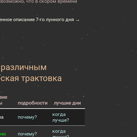
возможно, что в скором времени
енное описание 7-го лунного дня →
к различным
еская трактовка
вие
ы
подробности
лучшие дни
когда
ма
почему?
лучше?
когда
чно
почему?
лучше?