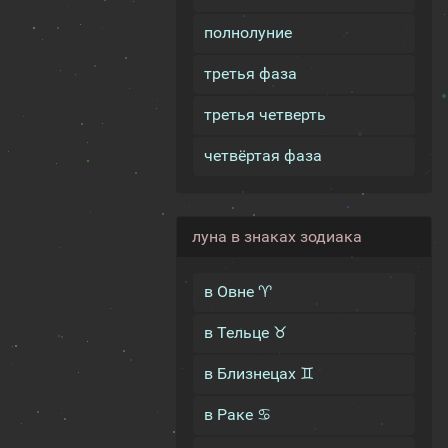
полнолуние
третья фаза
третья четверть
четвёртая фаза
луна в знаках зодиака
в Овне ♈
в Тельце ♉
в Близнецах ♊
в Раке ♋