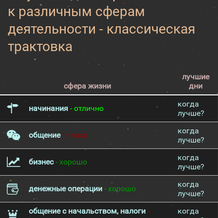
к различным сферам
деятельности - классическая
трактовка
лучшие
сфера жизни
дни
когда
начинания
- отлично
лучше?
когда
общение
- плохо
лучше?
когда
бизнес
- хорошо
лучше?
когда
денежные операции
- хорошо
лучше?
общение с начальством, налоги
-
когда