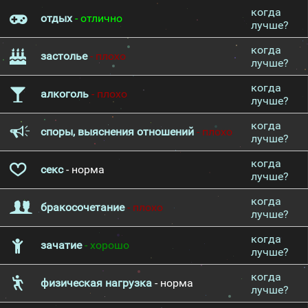
когда
отдых
- отлично
лучше?
когда
застолье
- плохо
лучше?
когда
алкоголь
- плохо
лучше?
когда
споры, выяснения отношений
- плохо
лучше?
когда
секс
- норма
лучше?
когда
бракосочетание
- плохо
лучше?
когда
зачатие
- хорошо
лучше?
когда
физическая нагрузка
- норма
лучше?