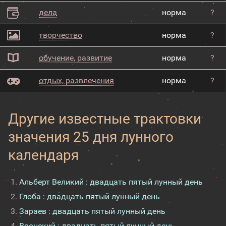
дела
норма
?
творчество
норма
?
обучение, развитие
норма
?
отдых, развлечения
норма
?
Другие известные трактовки
значения 25 дня лунного
календаря
Альберт Великий : двадцать пятый лунный день
Глоба : двадцать пятый лунный день
Зараев : двадцать пятый лунный день
Вронский : двадцать пятый лунный день