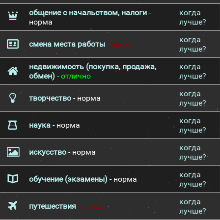
общение с начальством, налоги
-
когда
норма
лучше?
когда
смена места работы
- плохо
лучше?
недвижимость (покупка, продажа,
когда
обмен)
- отлично
лучше?
когда
творчество
- норма
лучше?
когда
наука
- норма
лучше?
когда
искусство
- норма
лучше?
когда
обучение (экзамены)
- норма
лучше?
когда
путешествия
- плохо
лучше?