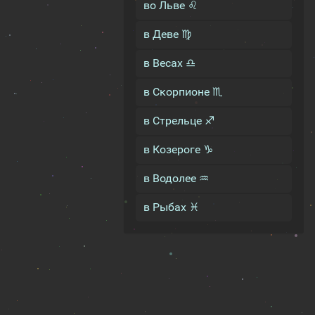
во Льве ♌
в Деве ♍
в Весах ♎
в Скорпионе ♏
в Стрельце ♐
в Козероге ♑
в Водолее ♒
в Рыбах ♓