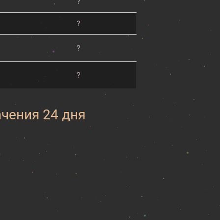
?
?
?
?
ачения 24 дня