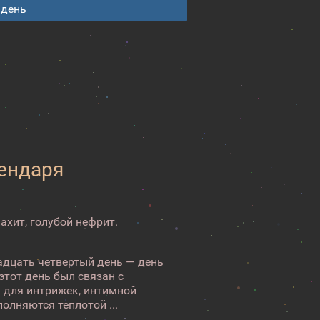
 день
лендаря
ахит, голубой нефрит.
адцать четвертый день — день
тот день был связан с
я для интрижек, интимной
олняются теплотой ...