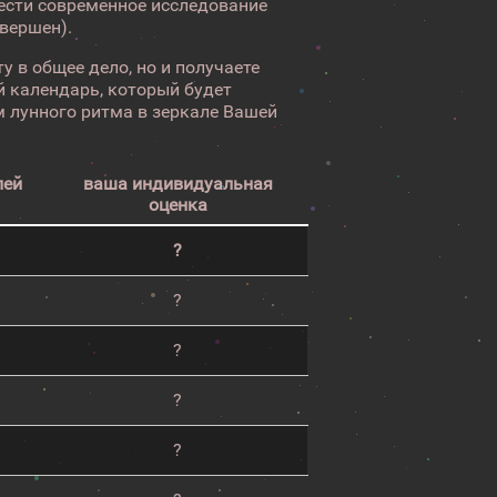
вести современное исследование
авершен).
у в общее дело, но и получаете
 календарь, который будет
 лунного ритма в зеркале Вашей
лей
ваша индивидуальная
оценка
?
?
?
?
?