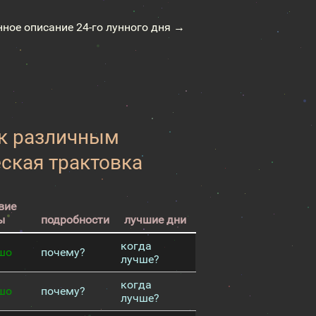
нное описание 24-го лунного дня →
 к различным
еская трактовка
вие
ы
подробности
лучшие дни
когда
шо
почему?
лучше?
когда
шо
почему?
лучше?