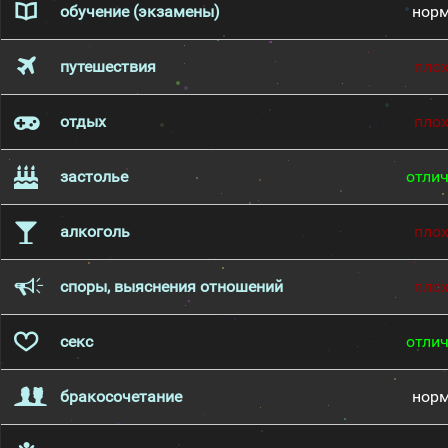
обучение (экзамены)
нор
путешествия
пло
отдых
пло
застолье
отли
алкоголь
пло
споры, выяснения отношений
пло
секс
отли
бракосочетание
нор