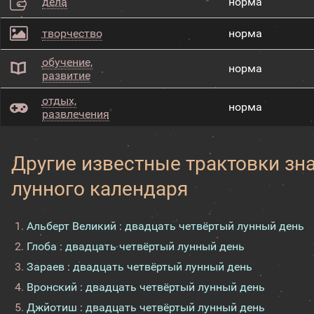
дела
норма
творчество
норма
обучение,
норма
развитие
отдых,
норма
развлечения
Другие известные трактовки зн
лунного календаря
Альберт Великий : двадцать четвёртый лунный день
Глоба : двадцать четвёртый лунный день
Зараев : двадцать четвёртый лунный день
Вронский : двадцать четвёртый лунный день
Джйотиш : двадцать четвёртый лунный день