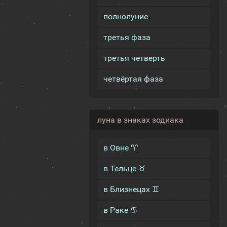
полнолуние
третья фаза
третья четверть
четвёртая фаза
луна в знаках зодиака
в Овне ♈
в Тельце ♉
в Близнецах ♊
в Раке ♋