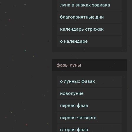
луна в знаках зодиака
благоприятные дни
календарь стрижек
о календаре
фазы луны
о лунных фазах
новолуние
первая фаза
первая четверть
вторая фаза