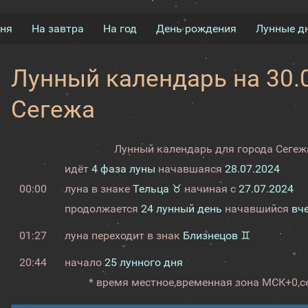
дня
На завтра
На год
День рождения
Лунные д
Лунный календарь на 30.0
Сегежа
Лунный календарь для города Сегежа
идёт
4 фаза луны
начавшаяся
28.07.2024
00:00
луна в знаке
Тельца ♉
начиная с
27.07.2024
продолжается
24 лунный день
начавшийся
вч
01:27
луна переходит в знак
Близнецов ♊
20:44
начало
25 лунного дня
* время местное,
временная зона МСК+0,
с