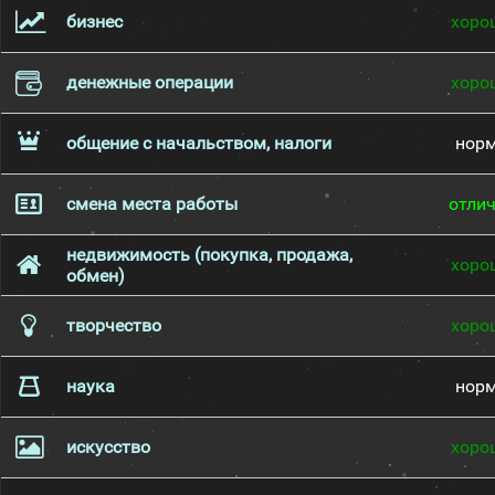
бизнес
хоро
денежные операции
хоро
общение с начальством, налоги
нор
смена места работы
отли
недвижимость (покупка, продажа,
хоро
обмен)
творчество
хоро
наука
нор
искусство
хоро