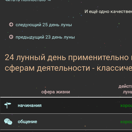
И ещё одно качестве
следующий 25 день луны
предыдущий 23 день луны
24 лунный день применительно
сферам деятельности - классич
дейст
сфера жизни
лун
начинания
хоро
общение
хоро