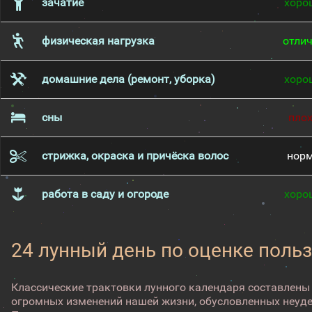
зачатие
хоро
физическая нагрузка
отли
домашние дела (ремонт, уборка)
хоро
сны
пло
стрижка, окраска и причёска волос
нор
работа в саду и огороде
хоро
24 лунный день по оценке поль
Классические трактовки лунного календаря составлены
огромных изменений нашей жизни, обусловленных неуд