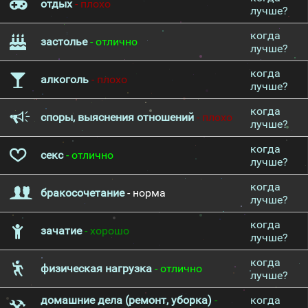
отдых
- плохо
лучше?
когда
застолье
- отлично
лучше?
когда
алкоголь
- плохо
лучше?
когда
споры, выяснения отношений
- плохо
лучше?
когда
секс
- отлично
лучше?
когда
бракосочетание
- норма
лучше?
когда
зачатие
- хорошо
лучше?
когда
физическая нагрузка
- отлично
лучше?
домашние дела (ремонт, уборка)
-
когда