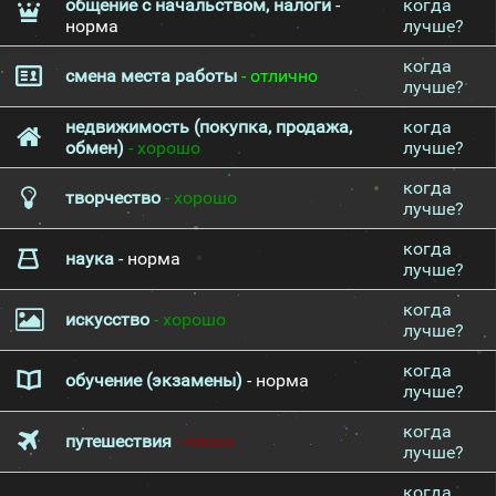
общение с начальством, налоги
-
когда
норма
лучше?
когда
смена места работы
- отлично
лучше?
недвижимость (покупка, продажа,
когда
обмен)
- хорошо
лучше?
когда
творчество
- хорошо
лучше?
когда
наука
- норма
лучше?
когда
искусство
- хорошо
лучше?
когда
обучение (экзамены)
- норма
лучше?
когда
путешествия
- плохо
лучше?
когда