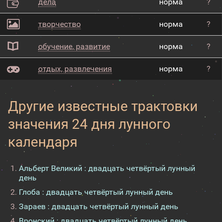
дела
норма
?
творчество
норма
?
обучение, развитие
норма
?
отдых, развлечения
норма
?
Другие известные трактовки
значения 24 дня лунного
календаря
Альберт Великий : двадцать четвёртый лунный
день
Глоба : двадцать четвёртый лунный день
Зараев : двадцать четвёртый лунный день
Вронский : двадцать четвёртый лунный день